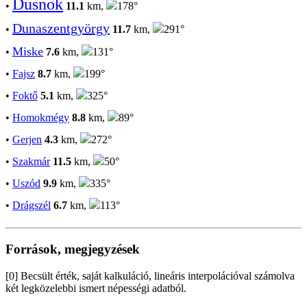
Dusnok
•
11.1
km,
178°
Dunaszentgyörgy
•
11.7
km,
291°
Miske
•
7.6
km,
131°
•
Fajsz
8.7
km,
199°
•
Foktő
5.1
km,
325°
•
Homokmégy
8.8
km,
89°
•
Gerjen
4.3
km,
272°
•
Szakmár
11.5
km,
50°
•
Uszód
9.9
km,
335°
•
Drágszél
6.7
km,
113°
Források, megjegyzések
[0] Becsült érték, saját kalkuláció, lineáris interpolációval számolva
két legközelebbi ismert népességi adatból.