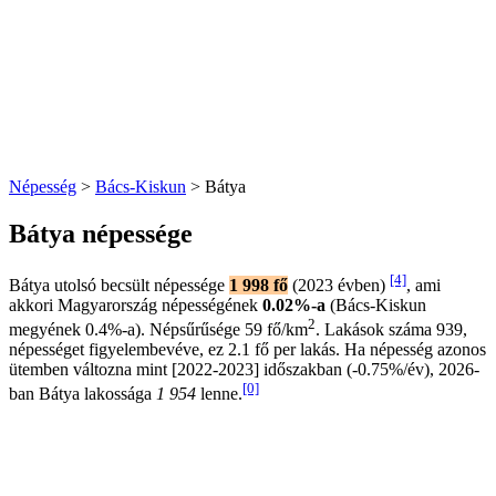
Népesség
>
Bács-Kiskun
> Bátya
Bátya népessége
[4]
Bátya utolsó becsült népessége
1 998 fő
(2023 évben)
, ami
akkori Magyarország népességének
0.02%-a
(Bács-Kiskun
2
megyének 0.4%-a). Népsűrűsége 59 fő/km
. Lakások száma 939,
népességet figyelembevéve, ez 2.1 fő per lakás. Ha népesség azonos
ütemben változna mint [2022-2023] időszakban (-0.75%/év), 2026-
[0]
ban Bátya lakossága
1 954
lenne.