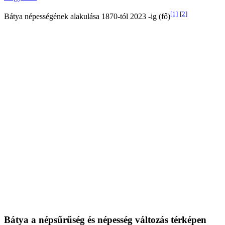
[1]
[2]
Bátya népességének alakulása 1870-tól 2023 -ig (fő)
Bátya a népsűrűség és népesség változás térképen