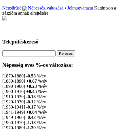
Népsűrűség
•
Népesség változása
•
Jelmagyarázat
Kattintson a
zászlóra annak elrejtésére.
Településkereső
Népesség éves %-os változása:
[1870-1880]
-0.53
%/év
[1880-1890]
+0.67
%/év
[1890-1900]
+0.23
%/év
[1900-1910]
+0.45
%/év
[1910-1920]
-0.13
%/év
[1920-1930]
-0.12
%/év
[1930-1941]
-0.17
%/év
[1941-1949]
+0.04
%/év
[1949-1960]
-0.43
%/év
[1960-1970]
-1.18
%/év
[1970-1980]
-1.39
%/év