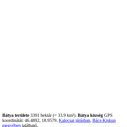
Bátya területe
3391 hektár (= 33.9 km²).
Bátya község
GPS
koordinátái: 46.4892, 18.9579.
Kalocsai járásban
,
Bács-Kiskun
megyében
található.