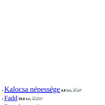
Kalocsa népessége
•
4.8
km,
24°
Fadd
•
10.8
km,
255°