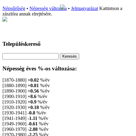
Népsűrűség
•
Népesség változása
•
Jelmagyarázat
Kattintson a
zászlóra annak elrejtésére.
Településkereső
Népesség éves %-os változása:
[1870-1880]
+0.02
%/év
[1880-1890]
+0.81
%/év
[1890-1900]
+0.56
%/év
[1900-1910]
+8.6
%/év
[1910-1920]
+0.9
%/év
[1920-1930]
+0.18
%/év
[1930-1941]
-0.8
%/év
[1941-1949]
-1.11
%/év
[1949-1960]
-0.61
%/év
[1960-1970]
-2.88
%/év
[1970-1980]
-2.25
%/év