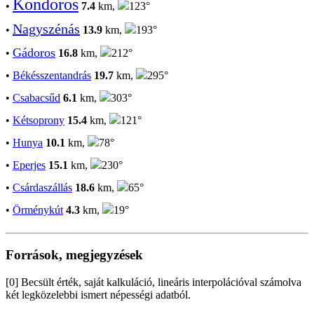
Kondoros
•
7.4
km,
123°
Nagyszénás
•
13.9
km,
193°
Gádoros
•
16.8
km,
212°
•
Békésszentandrás
19.7
km,
295°
•
Csabacsűd
6.1
km,
303°
•
Kétsoprony
15.4
km,
121°
•
Hunya
10.1
km,
78°
•
Eperjes
15.1
km,
230°
•
Csárdaszállás
18.6
km,
65°
•
Örménykút
4.3
km,
19°
Források, megjegyzések
[0] Becsült érték, saját kalkuláció, lineáris interpolációval számolva
két legközelebbi ismert népességi adatból.