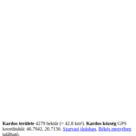
Kardos területe
4279 hektár (= 42.8 km²).
Kardos község
GPS
koordinátái: 46.7942, 20.7156.
Szarvasi járásban
,
Békés megyében
található.