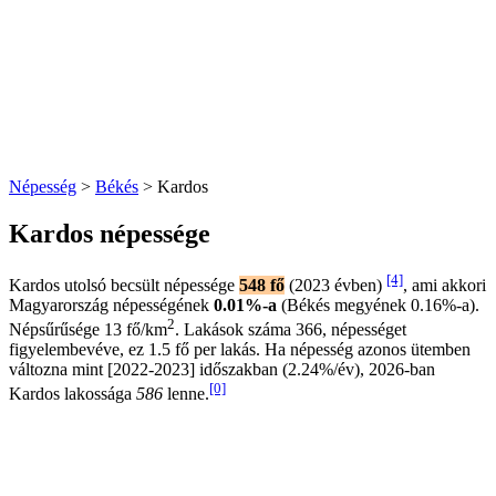
Népesség
>
Békés
> Kardos
Kardos népessége
[4]
Kardos utolsó becsült népessége
548 fő
(2023 évben)
, ami akkori
Magyarország népességének
0.01%-a
(Békés megyének 0.16%-a).
2
Népsűrűsége 13 fő/km
. Lakások száma 366, népességet
figyelembevéve, ez 1.5 fő per lakás. Ha népesség azonos ütemben
változna mint [2022-2023] időszakban (2.24%/év), 2026-ban
[0]
Kardos lakossága
586
lenne.