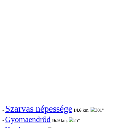
Szarvas népessége
•
14.6
km,
301°
Gyomaendrőd
•
16.9
km,
25°