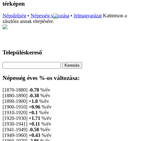
térképen
Népsűrűség
•
Népesség változása
•
Jelmagyarázat
Kattintson a
zászlóra annak elrejtésére.
Településkereső
Népesség éves %-os változása:
[1870-1880]
-0.78
%/év
[1880-1890]
-0.38
%/év
[1890-1900]
+1.8
%/év
[1900-1910]
+0.96
%/év
[1910-1920]
+0.1
%/év
[1920-1930]
+1.71
%/év
[1930-1941]
+0.11
%/év
[1941-1949]
-0.58
%/év
[1949-1960]
+0.43
%/év
[1960-1970]
-2.86
%/év