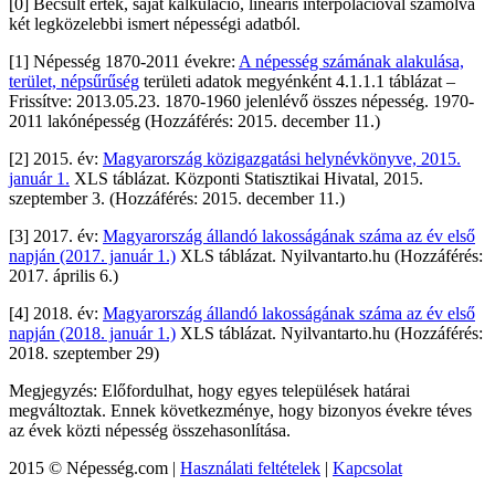
[0] Becsült érték, saját kalkuláció, lineáris interpolációval számolva
két legközelebbi ismert népességi adatból.
[1] Népesség 1870-2011 évekre:
A népesség számának alakulása,
terület, népsűrűség
területi adatok megyénként 4.1.1.1 táblázat –
Frissítve: 2013.05.23. 1870-1960 jelenlévő összes népesség. 1970-
2011 lakónépesség (Hozzáférés: 2015. december 11.)
[2] 2015. év:
Magyarország közigazgatási helynévkönyve, 2015.
január 1.
XLS táblázat. Központi Statisztikai Hivatal, 2015.
szeptember 3. (Hozzáférés: 2015. december 11.)
[3] 2017. év:
Magyarország állandó lakosságának száma az év első
napján (2017. január 1.)
XLS táblázat. Nyilvantarto.hu (Hozzáférés:
2017. április 6.)
[4] 2018. év:
Magyarország állandó lakosságának száma az év első
napján (2018. január 1.)
XLS táblázat. Nyilvantarto.hu (Hozzáférés:
2018. szeptember 29)
Megjegyzés: Előfordulhat, hogy egyes települések határai
megváltoztak. Ennek következménye, hogy bizonyos évekre téves
az évek közti népesség összehasonlítása.
2015 © Népesség.com |
Használati feltételek
|
Kapcsolat