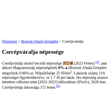
Népesség
>
Borsod-Abaúj-Zemplén
> Cserépváralja
Cserépváralja népessége
[4]
Cserépváralja utolsó becsült népessége
372 fő
(2023 évben)
, ami
akkori Magyarország népességének
0%-a
(Borsod-Abaúj-Zemplén
2
megyének 0.06%-a). Népsűrűsége 25 fő/km
. Lakások száma 219,
népességet figyelembevéve, ez 1.7 fő per lakás. Ha népesség azonos
ütemben változna mint [2022-2023] időszakban (0%/év), 2026-ban
[0]
Cserépváralja lakossága
372
lenne.