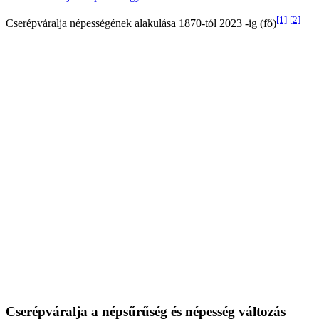
[1]
[2]
Cserépváralja népességének alakulása 1870-tól 2023 -ig (fő)
Cserépváralja a népsűrűség és népesség változás