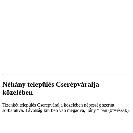
Néhány település Cserépváralja
közelében
Tizenkét település Cserépváralja közelében népesség szerint
sorbarakva. Távolság km-ben van megadva, irány °-ban (0°=észak).