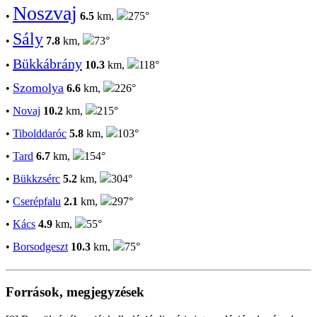
Noszvaj
•
6.5
km,
275°
Sály
•
7.8
km,
73°
Bükkábrány
•
10.3
km,
118°
Szomolya
•
6.6
km,
226°
•
Novaj
10.2
km,
215°
•
Tibolddaróc
5.8
km,
103°
•
Tard
6.7
km,
154°
•
Bükkzsérc
5.2
km,
304°
•
Cserépfalu
2.1
km,
297°
•
Kács
4.9
km,
55°
•
Borsodgeszt
10.3
km,
75°
Források, megjegyzések