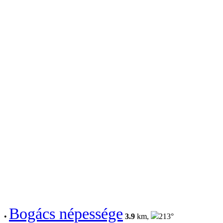
Bogács népessége
•
3.9
km,
213°