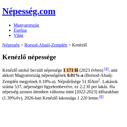
Népesség.com
Magyarország
Európa
Világ
Népesség
>
Borsod-Abaúj-Zemplén
> Kenézlő
Kenézlő népessége
[4]
Kenézlő utolsó becsült népessége
1 171 fő
(2023 évben)
, ami
akkori Magyarország népességének
0.01%-a
(Borsod-Abaúj-
2
Zemplén megyének 0.18%-a). Népsűrűsége 51 fő/km
. Lakások
száma 537, népességet figyelembevéve, ez 2.2 fő per lakás. Ha
népesség azonos ütemben változna mint [2022-2023] időszakban
[0]
(1.39%/év), 2026-ban Kenézlő lakossága
1 220
lenne.