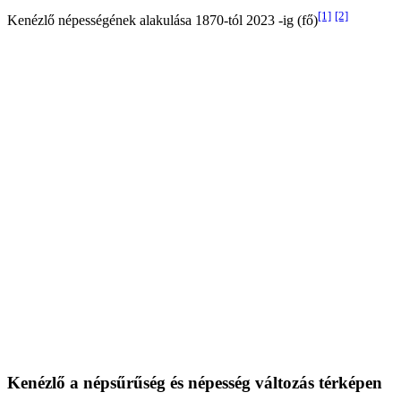
[1]
[2]
Kenézlő népességének alakulása 1870-tól 2023 -ig (fő)
Kenézlő a népsűrűség és népesség változás térképen