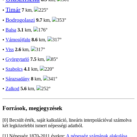
Timár
•
7
km,
225°
Bodrogolaszi
•
9.7
km,
353°
•
Balsa
3.1
km,
176°
•
Vámosújfalu
8.6
km,
317°
•
Viss
2.6
km,
317°
•
Györgytarló
7.5
km,
85°
•
Szabolcs
4.1
km,
220°
•
Sárazsadány
8
km,
341°
•
Zalkod
5.6
km,
252°
Források, megjegyzések
[0] Becsült érték, saját kalkuláció, lineáris interpolációval számolva
két legközelebbi ismert népességi adatból.
[1] Népesség 1870-2011 évekre:
A népesség számának alakulása,