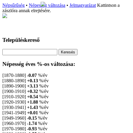
Népsűrűség
•
Népesség változása
•
Jelmagyarázat
Kattintson a
zászlóra annak elrejtésére.
Településkereső
Népesség éves %-os változása:
[1870-1880]
-0.07
%/év
[1880-1890]
+0.13
%/év
[1890-1900]
+3.13
%/év
[1900-1910]
+0.32
%/év
[1910-1920]
+0.54
%/év
[1920-1930]
+1.88
%/év
[1930-1941]
+1.43
%/év
[1941-1949]
+0.01
%/év
[1949-1960]
-0.15
%/év
[1960-1970]
-1.74
%/év
[1970-1980]
-0.93
%/év