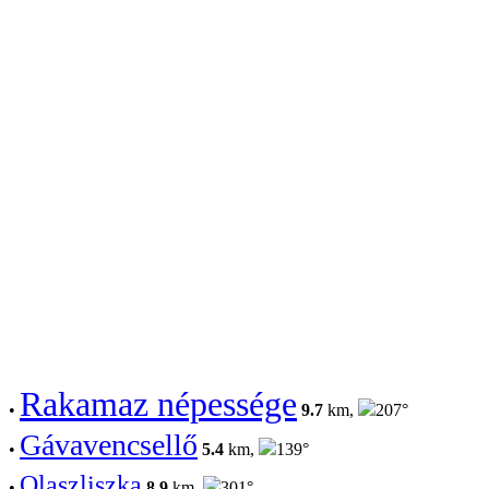
Rakamaz népessége
•
9.7
km,
207°
Gávavencsellő
•
5.4
km,
139°
Olaszliszka
•
8.9
km,
301°