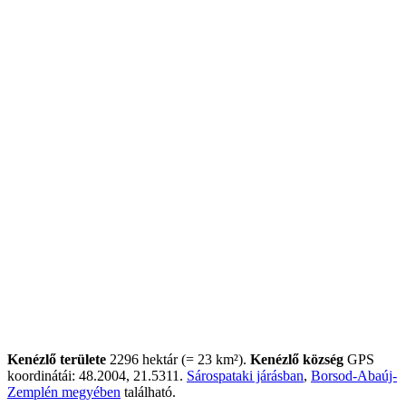
Kenézlő területe
2296 hektár (= 23 km²).
Kenézlő község
GPS
koordinátái: 48.2004, 21.5311.
Sárospataki járásban
,
Borsod-Abaúj-
Zemplén megyében
található.