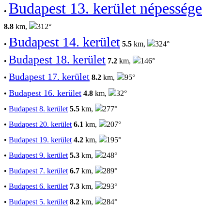
Budapest 13. kerület népessége
•
8.8
km,
312°
Budapest 14. kerület
•
5.5
km,
324°
Budapest 18. kerület
•
7.2
km,
146°
Budapest 17. kerület
•
8.2
km,
95°
Budapest 16. kerület
•
4.8
km,
32°
•
Budapest 8. kerület
5.5
km,
277°
•
Budapest 20. kerület
6.1
km,
207°
•
Budapest 19. kerület
4.2
km,
195°
•
Budapest 9. kerület
5.3
km,
248°
•
Budapest 7. kerület
6.7
km,
289°
•
Budapest 6. kerület
7.3
km,
293°
•
Budapest 5. kerület
8.2
km,
284°