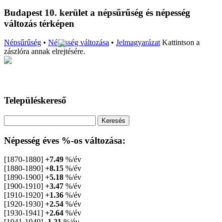
Budapest 10. kerület a népsűrűség és népesség
változás térképen
Népsűrűség
•
Népesség változása
•
Jelmagyarázat
Kattintson a
zászlóra annak elrejtésére.
Településkereső
Népesség éves %-os változása:
[1870-1880]
+7.49
%/év
[1880-1890]
+8.15
%/év
[1890-1900]
+5.18
%/év
[1900-1910]
+3.47
%/év
[1910-1920]
+1.36
%/év
[1920-1930]
+2.54
%/év
[1930-1941]
+2.64
%/év
[1941-1949]
-1.21
%/év