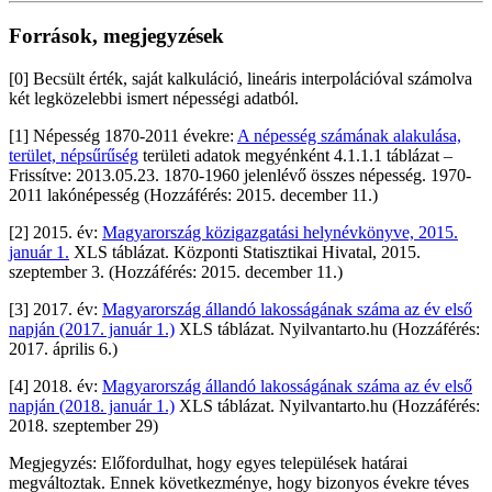
Források, megjegyzések
[0] Becsült érték, saját kalkuláció, lineáris interpolációval számolva
két legközelebbi ismert népességi adatból.
[1] Népesség 1870-2011 évekre:
A népesség számának alakulása,
terület, népsűrűség
területi adatok megyénként 4.1.1.1 táblázat –
Frissítve: 2013.05.23. 1870-1960 jelenlévő összes népesség. 1970-
2011 lakónépesség (Hozzáférés: 2015. december 11.)
[2] 2015. év:
Magyarország közigazgatási helynévkönyve, 2015.
január 1.
XLS táblázat. Központi Statisztikai Hivatal, 2015.
szeptember 3. (Hozzáférés: 2015. december 11.)
[3] 2017. év:
Magyarország állandó lakosságának száma az év első
napján (2017. január 1.)
XLS táblázat. Nyilvantarto.hu (Hozzáférés:
2017. április 6.)
[4] 2018. év:
Magyarország állandó lakosságának száma az év első
napján (2018. január 1.)
XLS táblázat. Nyilvantarto.hu (Hozzáférés:
2018. szeptember 29)
Megjegyzés: Előfordulhat, hogy egyes települések határai
megváltoztak. Ennek következménye, hogy bizonyos évekre téves