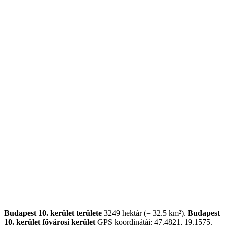
Budapest 10. kerület területe
3249 hektár (= 32.5 km²).
Budapest
10. kerület fővárosi kerület
GPS koordinátái: 47.4821, 19.1575.