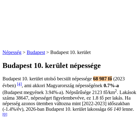
Népesség
>
Budapest
> Budapest 10. kerület
Budapest 10. kerület népessége
Budapest 10. kerület utolsó becsült népessége
68 987 fő
(2023
[4]
évben)
, ami akkori Magyarország népességének
0.7%-a
2
(Budapest megyének 3.94%-a). Népsűrűsége 2123 fő/km
. Lakások
száma 38647, népességet figyelembevéve, ez 1.8 fő per lakás. Ha
népesség azonos ütemben változna mint [2022-2023] időszakban
(-1.4%/év), 2026-ban Budapest 10. kerület lakossága
66 140
lenne.
[0]