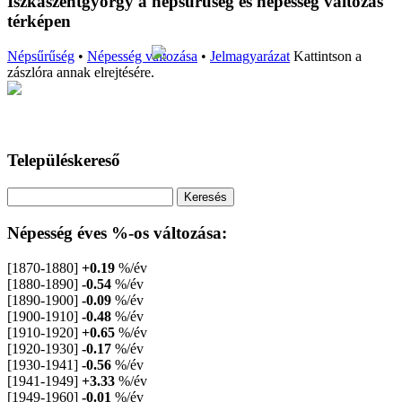
Iszkaszentgyörgy a népsűrűség és népesség változás
térképen
Népsűrűség
•
Népesség változása
•
Jelmagyarázat
Kattintson a
zászlóra annak elrejtésére.
Településkereső
Népesség éves %-os változása:
[1870-1880]
+0.19
%/év
[1880-1890]
-0.54
%/év
[1890-1900]
-0.09
%/év
[1900-1910]
-0.48
%/év
[1910-1920]
+0.65
%/év
[1920-1930]
-0.17
%/év
[1930-1941]
-0.56
%/év
[1941-1949]
+3.33
%/év
[1949-1960]
-0.01
%/év