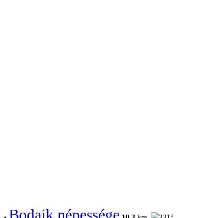
Bodajk népessége
•
10.3
km,
331°