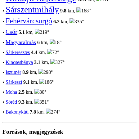
Sárszentmihály
•
9.8
km,
168°
Fehérvárcsurgó
•
6.2
km,
335°
Csór
•
5.1
km,
219°
Magyaralmás
•
6
km,
18°
•
Sárkeresztes
4.4
km,
72°
•
Kincsesbánya
3.1
km,
327°
•
Isztimér
8.9
km,
298°
•
Sárkeszi
9.1
km,
186°
•
Moha
2.5
km,
80°
•
Söréd
9.3
km,
351°
•
Bakonykúti
7.8
km,
274°
Források, megjegyzések