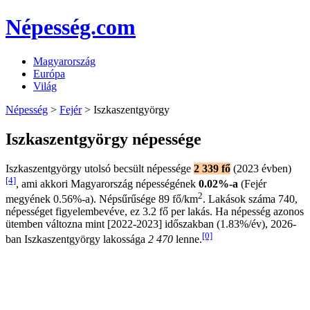
Népesség.com
Magyarország
Európa
Világ
Népesség
>
Fejér
> Iszkaszentgyörgy
Iszkaszentgyörgy népessége
Iszkaszentgyörgy utolsó becsült népessége
2 339 fő
(2023 évben)
[4]
, ami akkori Magyarország népességének
0.02%-a
(Fejér
2
megyének 0.56%-a). Népsűrűsége 89 fő/km
. Lakások száma 740,
népességet figyelembevéve, ez 3.2 fő per lakás. Ha népesség azonos
ütemben változna mint [2022-2023] időszakban (1.83%/év), 2026-
[0]
ban Iszkaszentgyörgy lakossága
2 470
lenne.