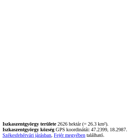
Iszkaszentgyörgy területe
2626 hektár (= 26.3 km²).
Iszkaszentgyörgy község
GPS koordinátái: 47.2399, 18.2987.
Székesfehérvári járásban
,
Fejér megyében
található.