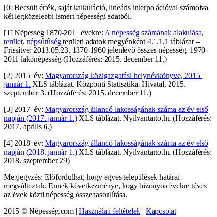
[0] Becsült érték, saját kalkuláció, lineáris interpolációval számolva
két legközelebbi ismert népességi adatból.
[1] Népesség 1870-2011 évekre:
A népesség számának alakulása,
terület, népsűrűség
területi adatok megyénként 4.1.1.1 táblázat –
Frissítve: 2013.05.23. 1870-1960 jelenlévő összes népesség. 1970-
2011 lakónépesség (Hozzáférés: 2015. december 11.)
[2] 2015. év:
Magyarország közigazgatási helynévkönyve, 2015.
január 1.
XLS táblázat. Központi Statisztikai Hivatal, 2015.
szeptember 3. (Hozzáférés: 2015. december 11.)
[3] 2017. év:
Magyarország állandó lakosságának száma az év első
napján (2017. január 1.)
XLS táblázat. Nyilvantarto.hu (Hozzáférés:
2017. április 6.)
[4] 2018. év:
Magyarország állandó lakosságának száma az év első
napján (2018. január 1.)
XLS táblázat. Nyilvantarto.hu (Hozzáférés:
2018. szeptember 29)
Megjegyzés: Előfordulhat, hogy egyes települések határai
megváltoztak. Ennek következménye, hogy bizonyos évekre téves
az évek közti népesség összehasonlítása.
2015 © Népesség.com |
Használati feltételek
|
Kapcsolat