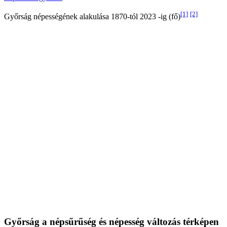
[1]
[2]
Győrság népességének alakulása 1870-tól 2023 -ig (fő)
Győrság a népsűrűség és népesség változás térképen