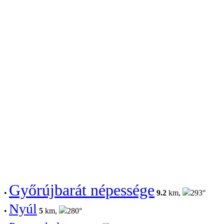
Győrújbarát népessége
•
9.2
km,
293°
Nyúl
•
5
km,
280°