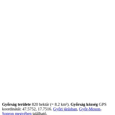
Győrság területe
820 hektár (= 8.2 km²).
Győrság község
GPS
koordinátái: 47.5752, 17.7516.
Győri járásban
,
Győr-Moson-
Sopron megyében
található.