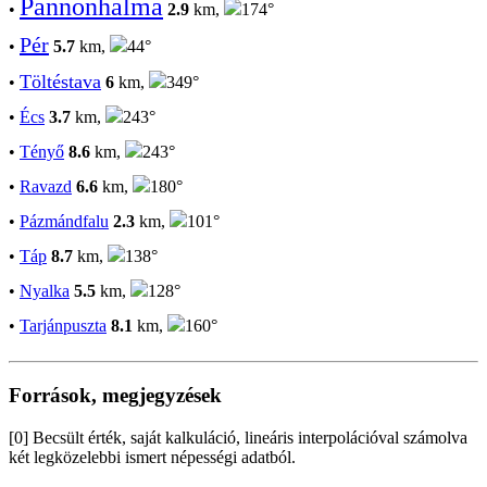
Pannonhalma
•
2.9
km,
174°
Pér
•
5.7
km,
44°
Töltéstava
•
6
km,
349°
•
Écs
3.7
km,
243°
•
Tényő
8.6
km,
243°
•
Ravazd
6.6
km,
180°
•
Pázmándfalu
2.3
km,
101°
•
Táp
8.7
km,
138°
•
Nyalka
5.5
km,
128°
•
Tarjánpuszta
8.1
km,
160°
Források, megjegyzések
[0] Becsült érték, saját kalkuláció, lineáris interpolációval számolva
két legközelebbi ismert népességi adatból.