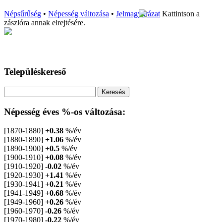
Népsűrűség
•
Népesség változása
•
Jelmagyarázat
Kattintson a
zászlóra annak elrejtésére.
Településkereső
Népesség éves %-os változása:
[1870-1880]
+0.38
%/év
[1880-1890]
+1.06
%/év
[1890-1900]
+0.5
%/év
[1900-1910]
+0.08
%/év
[1910-1920]
-0.02
%/év
[1920-1930]
+1.41
%/év
[1930-1941]
+0.21
%/év
[1941-1949]
+0.68
%/év
[1949-1960]
+0.26
%/év
[1960-1970]
-0.26
%/év
[1970-1980]
-0.22
%/év