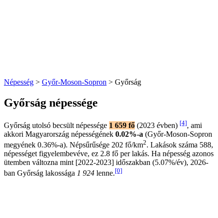
Népesség
>
Győr-Moson-Sopron
> Győrság
Győrság népessége
[4]
Győrság utolsó becsült népessége
1 659 fő
(2023 évben)
, ami
akkori Magyarország népességének
0.02%-a
(Győr-Moson-Sopron
2
megyének 0.36%-a). Népsűrűsége 202 fő/km
. Lakások száma 588,
népességet figyelembevéve, ez 2.8 fő per lakás. Ha népesség azonos
ütemben változna mint [2022-2023] időszakban (5.07%/év), 2026-
[0]
ban Győrság lakossága
1 924
lenne.