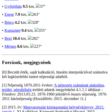
•
Győrújfalu
9.5
km,
37°
•
Enese
7.9
km,
263°
•
Börcs
4.2
km,
328°
•
Kunsziget
9.4
km,
355°
•
Bezi
10.4
km,
282°
•
Mérges
8.6
km,
227°
Források, megjegyzések
[0] Becsült érték, saját kalkuláció, lineáris interpolációval számolva
két legközelebbi ismert népességi adatból.
[1] Népesség 1870-2011 évekre:
A népesség számának alakulása,
terület, népsűrűség
területi adatok megyénként 4.1.1.1 táblázat –
Frissítve: 2013.05.23. 1870-1960 jelenlévő összes népesség. 1970-
2011 lakónépesség (Hozzáférés: 2015. december 11.)
[2] 2015. év:
Magyarország közigazgatási helynévkönyve, 2015.
január 1.
XLS táblázat. Központi Statisztikai Hivatal, 2015.