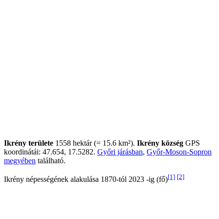
Ikrény területe
1558 hektár (= 15.6 km²).
Ikrény község
GPS
koordinátái: 47.654, 17.5282.
Győri járásban
,
Győr-Moson-Sopron
megyében
található.
[1]
[2]
Ikrény népességének alakulása 1870-tól 2023 -ig (fő)