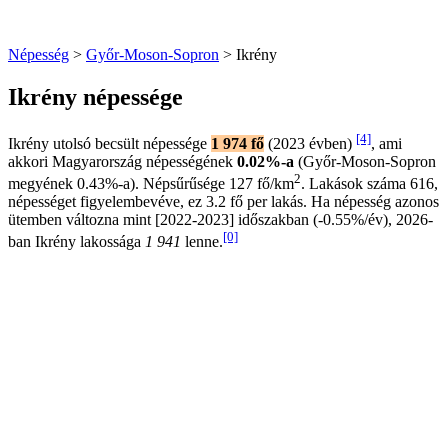
Népesség
>
Győr-Moson-Sopron
> Ikrény
Ikrény népessége
[4]
Ikrény utolsó becsült népessége
1 974 fő
(2023 évben)
, ami
akkori Magyarország népességének
0.02%-a
(Győr-Moson-Sopron
2
megyének 0.43%-a). Népsűrűsége 127 fő/km
. Lakások száma 616,
népességet figyelembevéve, ez 3.2 fő per lakás. Ha népesség azonos
ütemben változna mint [2022-2023] időszakban (-0.55%/év), 2026-
[0]
ban Ikrény lakossága
1 941
lenne.