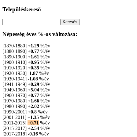
Településkereső
Népesség éves %-os változása:
[1870-1880]
+1.29
%/év
[1880-1890]
+0.77
%/év
[1890-1900]
+1.61
%/év
[1900-1910]
+0.95
%/év
[1910-1920]
+0.35
%/év
[1920-1930]
-1.87
%/év
[1930-1941]
-1.08
%/év
[1941-1949]
+0.29
%/év
[1949-1960]
+5.04
%/év
[1960-1970]
+0.77
%/év
[1970-1980]
+1.66
%/év
[1980-1990]
+2.02
%/év
[1990-2001]
+0.8
%/év
[2001-2011]
+1.35
%/év
[2011-2015]
+0.71
%/év
[2015-2017]
+2.54
%/év
[2017-2018]
-0.16
%/év