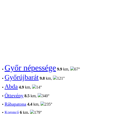
Győr népessége
•
9.9
km,
67°
Győrújbarát
•
9.8
km,
121°
Abda
•
4.9
km,
14°
Öttevény
•
8.5
km,
340°
Rábapatona
•
4.4
km,
235°
•
Koroncó
6
km,
179°