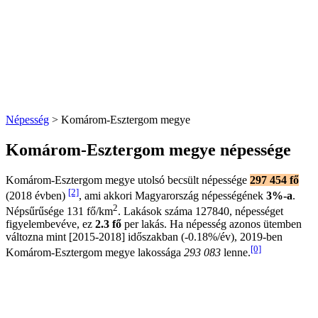
Népesség
> Komárom-Esztergom megye
Komárom-Esztergom megye népessége
Komárom-Esztergom megye utolsó becsült népessége
297 454 fő
[2]
(2018 évben)
, ami akkori Magyarország népességének
3%-a
.
2
Népsűrűsége 131 fő/km
. Lakások száma 127840, népességet
figyelembevéve, ez
2.3 fő
per lakás. Ha népesség azonos ütemben
változna mint [2015-2018] időszakban (-0.18%/év), 2019-ben
[0]
Komárom-Esztergom megye lakossága
293 083
lenne.