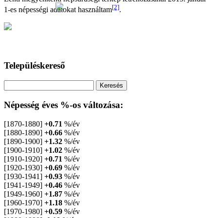
[2]
1-es népességi adatokat használtam
.
Településkereső
Népesség éves %-os változása:
[1870-1880]
+0.71
%/év
[1880-1890]
+0.66
%/év
[1890-1900]
+1.32
%/év
[1900-1910]
+1.02
%/év
[1910-1920]
+0.71
%/év
[1920-1930]
+0.69
%/év
[1930-1941]
+0.93
%/év
[1941-1949]
+0.46
%/év
[1949-1960]
+1.87
%/év
[1960-1970]
+1.18
%/év
[1970-1980]
+0.59
%/év