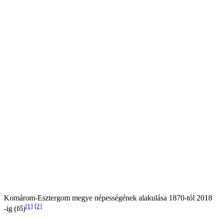
Komárom-Esztergom megye népességének alakulása 1870-tól 2018
[1]
[2]
-ig (fő)