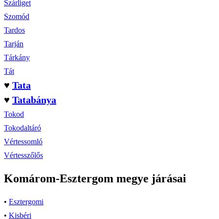
Szárliget
Szomód
Tardos
Tarján
Tárkány
Tát
♥
Tata
♥
Tatabánya
Tokod
Tokodaltáró
Vértessomló
Vértesszőlős
Komárom-Esztergom megye járásai
•
Esztergomi
•
Kisbéri