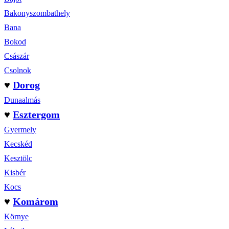
Bakonyszombathely
Bana
Bokod
Császár
Csolnok
♥
Dorog
Dunaalmás
♥
Esztergom
Gyermely
Kecskéd
Kesztölc
Kisbér
Kocs
♥
Komárom
Környe