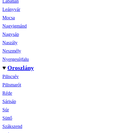
Lábatlan
Leányvár
Mocsa
Nagyigmánd
Nagysáp
Naszály
Neszmély
Nyergesújfalu
♥
Oroszlány
Piliscsév
Pilismarót
Réde
Sárisáp
Súr
Süttő
Szákszend