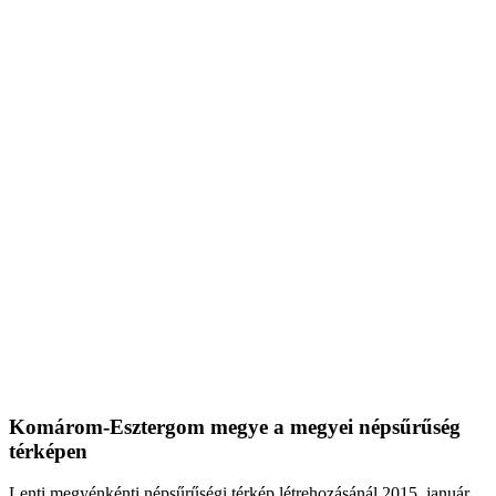
Komárom-Esztergom megye a megyei népsűrűség
térképen
Lenti megyénkénti népsűrűségi térkép létrehozásánál 2015. január