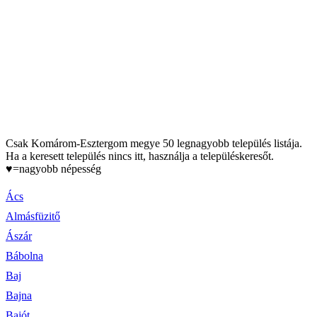
Csak Komárom-Esztergom megye 50 legnagyobb település listája.
Ha a keresett település nincs itt, használja a településkeresőt.
♥=nagyobb népesség
Ács
Almásfüzitő
Ászár
Bábolna
Baj
Bajna
Bajót