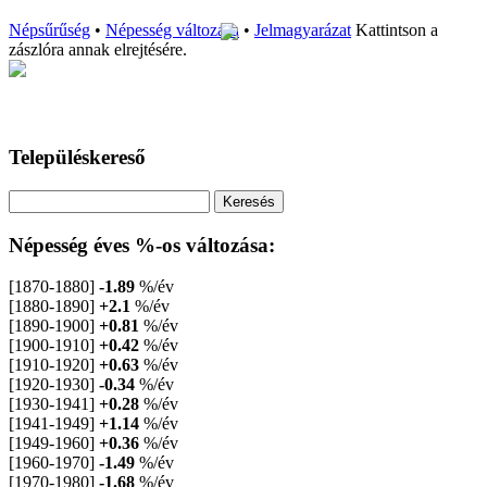
Népsűrűség
•
Népesség változása
•
Jelmagyarázat
Kattintson a
zászlóra annak elrejtésére.
Településkereső
Népesség éves %-os változása:
[1870-1880]
-1.89
%/év
[1880-1890]
+2.1
%/év
[1890-1900]
+0.81
%/év
[1900-1910]
+0.42
%/év
[1910-1920]
+0.63
%/év
[1920-1930]
-0.34
%/év
[1930-1941]
+0.28
%/év
[1941-1949]
+1.14
%/év
[1949-1960]
+0.36
%/év
[1960-1970]
-1.49
%/év
[1970-1980]
-1.68
%/év