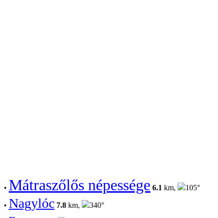
Mátraszőlős népessége
•
6.1
km,
105°
Nagylóc
•
7.8
km,
340°