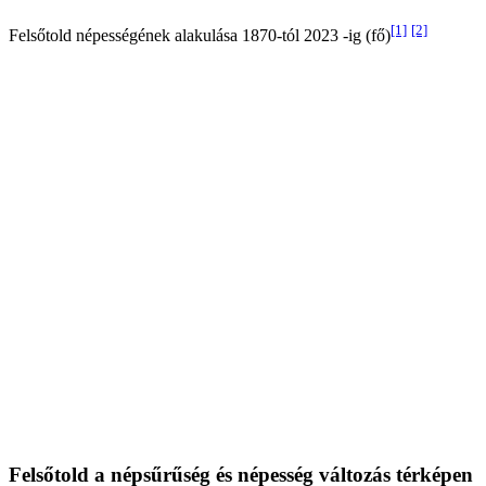
[1]
[2]
Felsőtold népességének alakulása 1870-tól 2023 -ig (fő)
Felsőtold a népsűrűség és népesség változás térképen