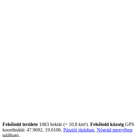
Felsőtold területe
1083 hektár (= 10.8 km²).
Felsőtold község
GPS
koordinátái: 47.9692, 19.6106.
Pásztói járásban
,
Nógrád megyében
található.