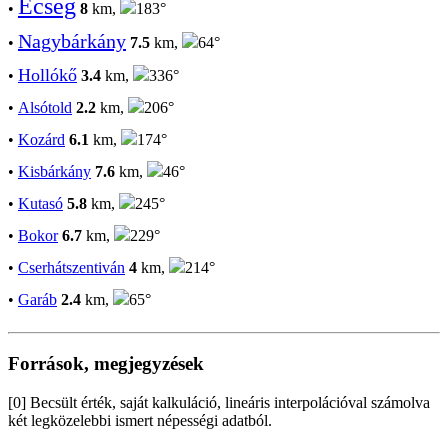
Ecseg
•
8
km,
183°
Nagybárkány
•
7.5
km,
64°
Hollókő
•
3.4
km,
336°
•
Alsótold
2.2
km,
206°
•
Kozárd
6.1
km,
174°
•
Kisbárkány
7.6
km,
46°
•
Kutasó
5.8
km,
245°
•
Bokor
6.7
km,
229°
•
Cserhátszentiván
4
km,
214°
•
Garáb
2.4
km,
65°
Források, megjegyzések
[0] Becsült érték, saját kalkuláció, lineáris interpolációval számolva
két legközelebbi ismert népességi adatból.