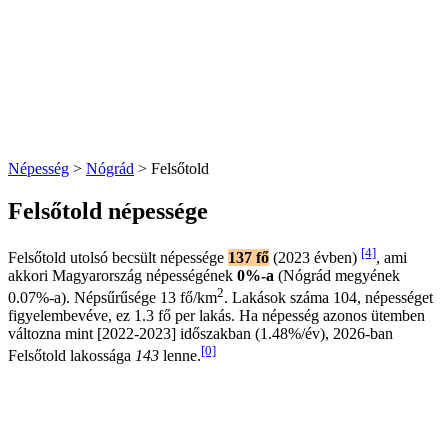
Népesség
>
Nógrád
> Felsőtold
Felsőtold népessége
[4]
Felsőtold utolsó becsült népessége
137 fő
(2023 évben)
, ami
akkori Magyarország népességének
0%-a
(Nógrád megyének
2
0.07%-a). Népsűrűsége 13 fő/km
. Lakások száma 104, népességet
figyelembevéve, ez 1.3 fő per lakás. Ha népesség azonos ütemben
változna mint [2022-2023] időszakban (1.48%/év), 2026-ban
[0]
Felsőtold lakossága
143
lenne.