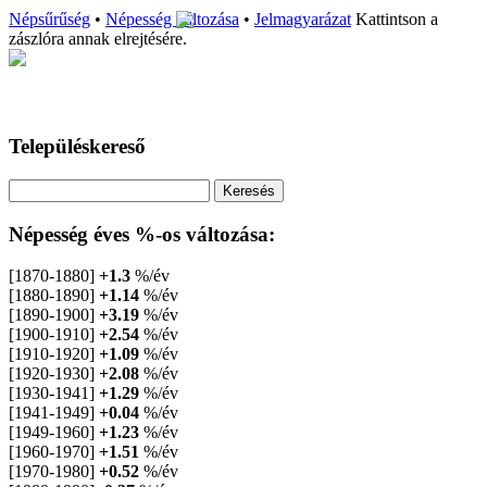
Népsűrűség
•
Népesség változása
•
Jelmagyarázat
Kattintson a
zászlóra annak elrejtésére.
Településkereső
Népesség éves %-os változása:
[1870-1880]
+1.3
%/év
[1880-1890]
+1.14
%/év
[1890-1900]
+3.19
%/év
[1900-1910]
+2.54
%/év
[1910-1920]
+1.09
%/év
[1920-1930]
+2.08
%/év
[1930-1941]
+1.29
%/év
[1941-1949]
+0.04
%/év
[1949-1960]
+1.23
%/év
[1960-1970]
+1.51
%/év
[1970-1980]
+0.52
%/év