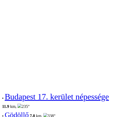
Budapest 17. kerület népessége
•
11.9
km,
235°
Gödöllő
•
7.8
km,
338°