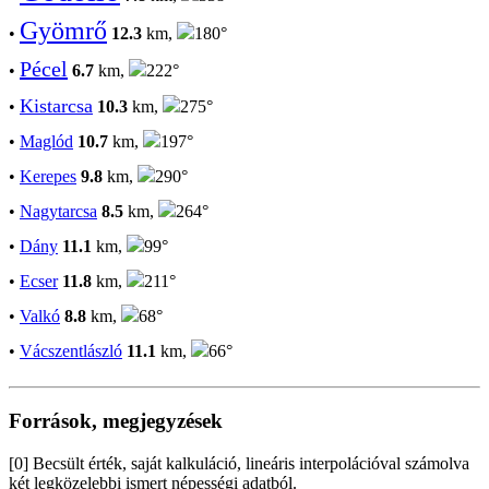
Gyömrő
•
12.3
km,
180°
Pécel
•
6.7
km,
222°
Kistarcsa
•
10.3
km,
275°
•
Maglód
10.7
km,
197°
•
Kerepes
9.8
km,
290°
•
Nagytarcsa
8.5
km,
264°
•
Dány
11.1
km,
99°
•
Ecser
11.8
km,
211°
•
Valkó
8.8
km,
68°
•
Vácszentlászló
11.1
km,
66°
Források, megjegyzések
[0] Becsült érték, saját kalkuláció, lineáris interpolációval számolva
két legközelebbi ismert népességi adatból.