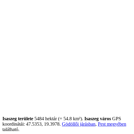
Isaszeg területe
5484 hektár (= 54.8 km²).
Isaszeg város
GPS
koordinátái: 47.5353, 19.3978.
Gödöllői járásban
,
Pest megyében
található.