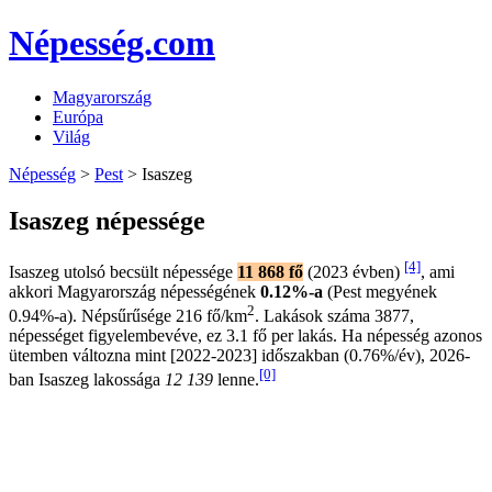
Népesség.com
Magyarország
Európa
Világ
Népesség
>
Pest
> Isaszeg
Isaszeg népessége
[4]
Isaszeg utolsó becsült népessége
11 868 fő
(2023 évben)
, ami
akkori Magyarország népességének
0.12%-a
(Pest megyének
2
0.94%-a). Népsűrűsége 216 fő/km
. Lakások száma 3877,
népességet figyelembevéve, ez 3.1 fő per lakás. Ha népesség azonos
ütemben változna mint [2022-2023] időszakban (0.76%/év), 2026-
[0]
ban Isaszeg lakossága
12 139
lenne.