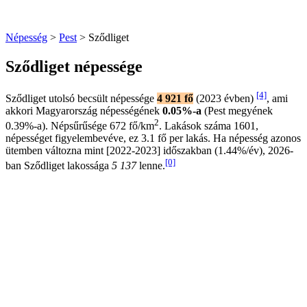
Népesség
>
Pest
> Sződliget
Sződliget népessége
[4]
Sződliget utolsó becsült népessége
4 921 fő
(2023 évben)
, ami
akkori Magyarország népességének
0.05%-a
(Pest megyének
2
0.39%-a). Népsűrűsége 672 fő/km
. Lakások száma 1601,
népességet figyelembevéve, ez 3.1 fő per lakás. Ha népesség azonos
ütemben változna mint [2022-2023] időszakban (1.44%/év), 2026-
[0]
ban Sződliget lakossága
5 137
lenne.