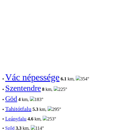
Vác népessége
•
6.1
km,
354°
Szentendre
•
8
km,
225°
Göd
•
4
km,
183°
Tahitótfalu
•
5.3
km,
295°
Leányfalu
•
4.6
km,
253°
•
Sződ
3.3
km,
114°