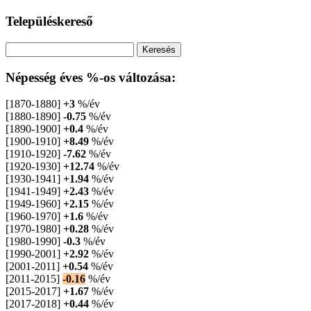
Településkereső
Népesség éves %-os változása:
[1870-1880]
+3
%/év
[1880-1890]
-0.75
%/év
[1890-1900]
+0.4
%/év
[1900-1910]
+8.49
%/év
[1910-1920]
-7.62
%/év
[1920-1930]
+12.74
%/év
[1930-1941]
+1.94
%/év
[1941-1949]
+2.43
%/év
[1949-1960]
+2.15
%/év
[1960-1970]
+1.6
%/év
[1970-1980]
+0.28
%/év
[1980-1990]
-0.3
%/év
[1990-2001]
+2.92
%/év
[2001-2011]
+0.54
%/év
[2011-2015]
-0.16
%/év
[2015-2017]
+1.67
%/év
[2017-2018]
+0.44
%/év