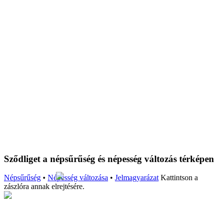
Sződliget a népsűrűség és népesség változás térképen
Népsűrűség
•
Népesség változása
•
Jelmagyarázat
Kattintson a
zászlóra annak elrejtésére.