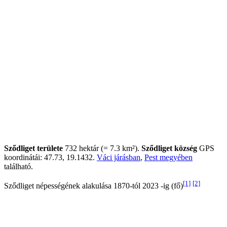
Sződliget területe
732 hektár (= 7.3 km²).
Sződliget község
GPS
koordinátái: 47.73, 19.1432.
Váci járásban
,
Pest megyében
található.
[1]
[2]
Sződliget népességének alakulása 1870-tól 2023 -ig (fő)