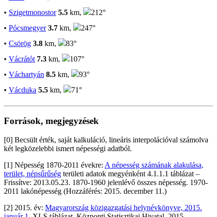
•
Szigetmonostor
5.5
km,
212°
•
Pócsmegyer
3.7
km,
247°
•
Csörög
3.8
km,
83°
•
Vácrátót
7.3
km,
107°
•
Váchartyán
8.5
km,
93°
•
Vácduka
5.5
km,
71°
Források, megjegyzések
[0] Becsült érték, saját kalkuláció, lineáris interpolációval számolva
két legközelebbi ismert népességi adatból.
[1] Népesség 1870-2011 évekre:
A népesség számának alakulása,
terület, népsűrűség
területi adatok megyénként 4.1.1.1 táblázat –
Frissítve: 2013.05.23. 1870-1960 jelenlévő összes népesség. 1970-
2011 lakónépesség (Hozzáférés: 2015. december 11.)
[2] 2015. év:
Magyarország közigazgatási helynévkönyve, 2015.
január 1.
XLS táblázat. Központi Statisztikai Hivatal, 2015.