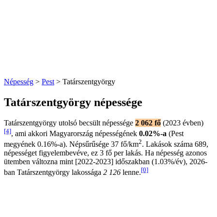
Népesség
>
Pest
> Tatárszentgyörgy
Tatárszentgyörgy népessége
Tatárszentgyörgy utolsó becsült népessége
2 062 fő
(2023 évben)
[4]
, ami akkori Magyarország népességének
0.02%-a
(Pest
2
megyének 0.16%-a). Népsűrűsége 37 fő/km
. Lakások száma 689,
népességet figyelembevéve, ez 3 fő per lakás. Ha népesség azonos
ütemben változna mint [2022-2023] időszakban (1.03%/év), 2026-
[0]
ban Tatárszentgyörgy lakossága
2 126
lenne.