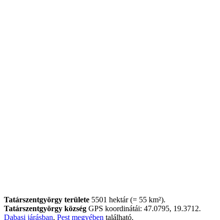
Tatárszentgyörgy területe
5501 hektár (= 55 km²).
Tatárszentgyörgy község
GPS koordinátái: 47.0795, 19.3712.
Dabasi járásban
,
Pest megyében
található.