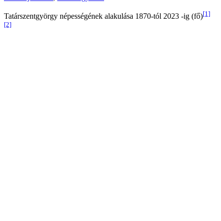
[1]
Tatárszentgyörgy népességének alakulása 1870-tól 2023 -ig (fő)
[2]