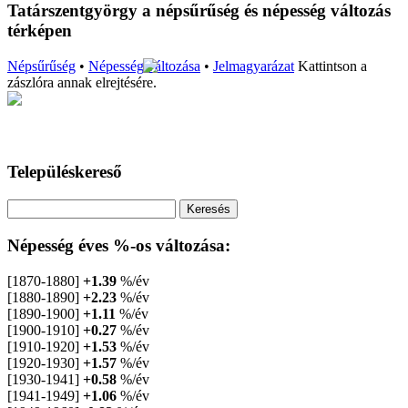
Tatárszentgyörgy a népsűrűség és népesség változás
térképen
Népsűrűség
•
Népesség változása
•
Jelmagyarázat
Kattintson a
zászlóra annak elrejtésére.
Településkereső
Népesség éves %-os változása:
[1870-1880]
+1.39
%/év
[1880-1890]
+2.23
%/év
[1890-1900]
+1.11
%/év
[1900-1910]
+0.27
%/év
[1910-1920]
+1.53
%/év
[1920-1930]
+1.57
%/év
[1930-1941]
+0.58
%/év
[1941-1949]
+1.06
%/év