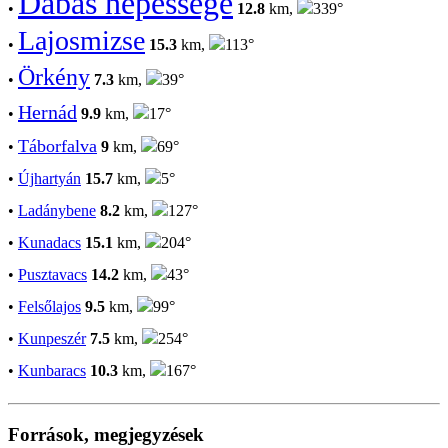
Dabas népessége
•
12.8
km,
339°
Lajosmizse
•
15.3
km,
113°
Örkény
•
7.3
km,
39°
Hernád
•
9.9
km,
17°
Táborfalva
•
9
km,
69°
•
Újhartyán
15.7
km,
5°
•
Ladánybene
8.2
km,
127°
•
Kunadacs
15.1
km,
204°
•
Pusztavacs
14.2
km,
43°
•
Felsőlajos
9.5
km,
99°
•
Kunpeszér
7.5
km,
254°
•
Kunbaracs
10.3
km,
167°
Források, megjegyzések