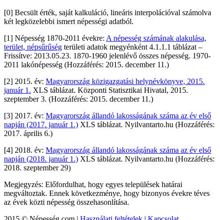
[0] Becsült érték, saját kalkuláció, lineáris interpolációval számolva
két legközelebbi ismert népességi adatból.
[1] Népesség 1870-2011 évekre:
A népesség számának alakulása,
terület, népsűrűség
területi adatok megyénként 4.1.1.1 táblázat –
Frissítve: 2013.05.23. 1870-1960 jelenlévő összes népesség. 1970-
2011 lakónépesség (Hozzáférés: 2015. december 11.)
[2] 2015. év:
Magyarország közigazgatási helynévkönyve, 2015.
január 1.
XLS táblázat. Központi Statisztikai Hivatal, 2015.
szeptember 3. (Hozzáférés: 2015. december 11.)
[3] 2017. év:
Magyarország állandó lakosságának száma az év első
napján (2017. január 1.)
XLS táblázat. Nyilvantarto.hu (Hozzáférés:
2017. április 6.)
[4] 2018. év:
Magyarország állandó lakosságának száma az év első
napján (2018. január 1.)
XLS táblázat. Nyilvantarto.hu (Hozzáférés:
2018. szeptember 29)
Megjegyzés: Előfordulhat, hogy egyes települések határai
megváltoztak. Ennek következménye, hogy bizonyos évekre téves
az évek közti népesség összehasonlítása.
2015 © Népesség.com |
Használati feltételek
|
Kapcsolat