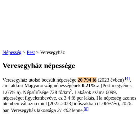
Népesség
>
Pest
> Veresegyház
Veresegyház népessége
[4]
Veresegyház utolsó becsült népessége
20 794 fő
(2023 évben)
,
ami akkori Magyarország népességének
0.21%-a
(Pest megyének
2
1.65%-a). Népsűrűsége 728 fő/km
. Lakások száma 6099,
népességet figyelembevéve, ez 3.4 fő per lakás. Ha népesség azonos
ütemben változna mint [2022-2023] időszakban (1.06%/év), 2026-
[0]
ban Veresegyház lakossága
21 462
lenne.