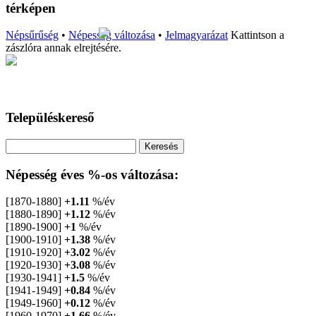
térképen
Népsűrűség
•
Népesség változása
•
Jelmagyarázat
Kattintson a
zászlóra annak elrejtésére.
Településkereső
Népesség éves %-os változása:
[1870-1880]
+1.11
%/év
[1880-1890]
+1.12
%/év
[1890-1900]
+1
%/év
[1900-1910]
+1.38
%/év
[1910-1920]
+3.02
%/év
[1920-1930]
+3.08
%/év
[1930-1941]
+1.5
%/év
[1941-1949]
+0.84
%/év
[1949-1960]
+0.12
%/év
[1960-1970]
+1.66
%/év