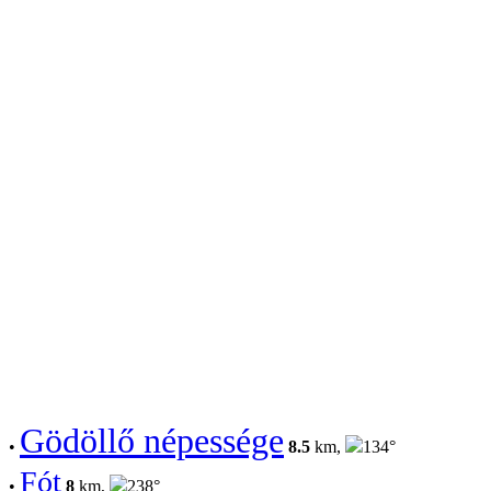
Gödöllő népessége
•
8.5
km,
134°
Fót
•
8
km,
238°