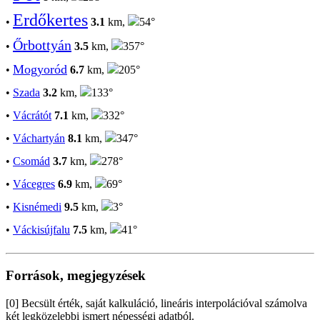
Erdőkertes
•
3.1
km,
54°
Őrbottyán
•
3.5
km,
357°
Mogyoród
•
6.7
km,
205°
•
Szada
3.2
km,
133°
•
Vácrátót
7.1
km,
332°
•
Váchartyán
8.1
km,
347°
•
Csomád
3.7
km,
278°
•
Vácegres
6.9
km,
69°
•
Kisnémedi
9.5
km,
3°
•
Váckisújfalu
7.5
km,
41°
Források, megjegyzések
[0] Becsült érték, saját kalkuláció, lineáris interpolációval számolva
két legközelebbi ismert népességi adatból.