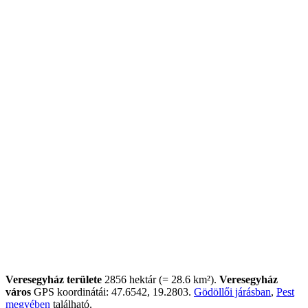
Veresegyház területe
2856 hektár (= 28.6 km²).
Veresegyház
város
GPS koordinátái: 47.6542, 19.2803.
Gödöllői járásban
,
Pest
megyében
található.