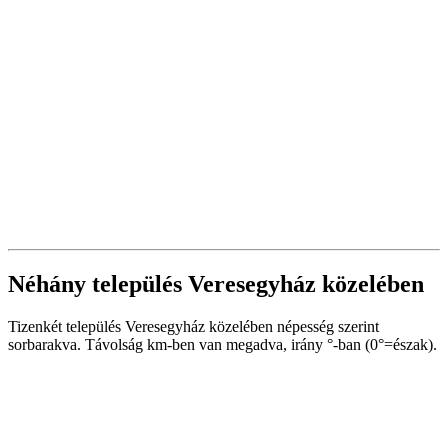
Néhány település Veresegyház közelében
Tizenkét település Veresegyház közelében népesség szerint
sorbarakva. Távolság km-ben van megadva, irány °-ban (0°=észak).