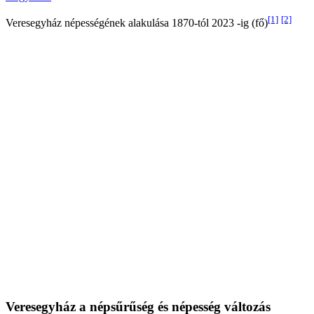
[1]
[2]
Veresegyház népességének alakulása 1870-tól 2023 -ig (fő)
Veresegyház a népsűrűség és népesség változás