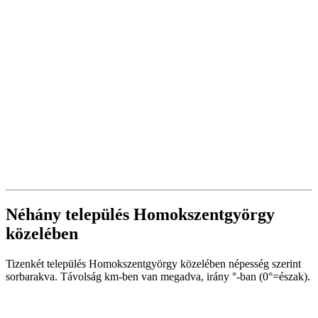
Néhány település Homokszentgyörgy
közelében
Tizenkét település Homokszentgyörgy közelében népesség szerint
sorbarakva. Távolság km-ben van megadva, irány °-ban (0°=észak).