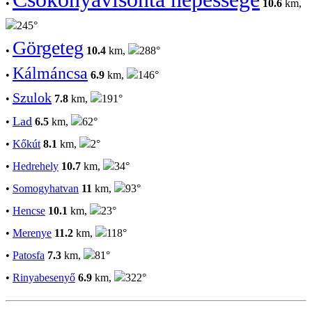
•
10.6
km,
245°
Görgeteg
•
10.4
km,
288°
Kálmáncsa
•
6.9
km,
146°
Szulok
•
7.8
km,
191°
Lad
•
6.5
km,
62°
•
Kőkút
8.1
km,
2°
•
Hedrehely
10.7
km,
34°
•
Somogyhatvan
11
km,
93°
•
Hencse
10.1
km,
23°
•
Merenye
11.2
km,
118°
•
Patosfa
7.3
km,
81°
•
Rinyabesenyő
6.9
km,
322°