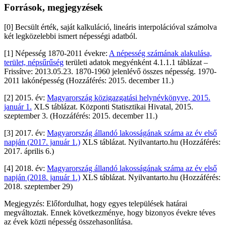
Források, megjegyzések
[0] Becsült érték, saját kalkuláció, lineáris interpolációval számolva
két legközelebbi ismert népességi adatból.
[1] Népesség 1870-2011 évekre:
A népesség számának alakulása,
terület, népsűrűség
területi adatok megyénként 4.1.1.1 táblázat –
Frissítve: 2013.05.23. 1870-1960 jelenlévő összes népesség. 1970-
2011 lakónépesség (Hozzáférés: 2015. december 11.)
[2] 2015. év:
Magyarország közigazgatási helynévkönyve, 2015.
január 1.
XLS táblázat. Központi Statisztikai Hivatal, 2015.
szeptember 3. (Hozzáférés: 2015. december 11.)
[3] 2017. év:
Magyarország állandó lakosságának száma az év első
napján (2017. január 1.)
XLS táblázat. Nyilvantarto.hu (Hozzáférés:
2017. április 6.)
[4] 2018. év:
Magyarország állandó lakosságának száma az év első
napján (2018. január 1.)
XLS táblázat. Nyilvantarto.hu (Hozzáférés:
2018. szeptember 29)
Megjegyzés: Előfordulhat, hogy egyes települések határai
megváltoztak. Ennek következménye, hogy bizonyos évekre téves
az évek közti népesség összehasonlítása.