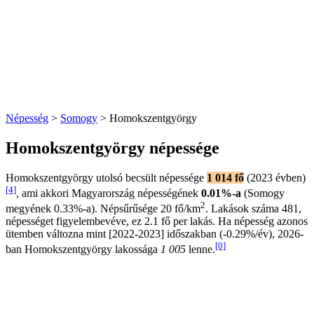
Népesség
>
Somogy
> Homokszentgyörgy
Homokszentgyörgy népessége
Homokszentgyörgy utolsó becsült népessége
1 014 fő
(2023 évben)
[4]
, ami akkori Magyarország népességének
0.01%-a
(Somogy
2
megyének 0.33%-a). Népsűrűsége 20 fő/km
. Lakások száma 481,
népességet figyelembevéve, ez 2.1 fő per lakás. Ha népesség azonos
ütemben változna mint [2022-2023] időszakban (-0.29%/év), 2026-
[0]
ban Homokszentgyörgy lakossága
1 005
lenne.