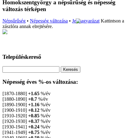
Homokszentgyörgy a népsűrűség és népesség
változás térképen
Népsűrűség
•
Népesség változása
•
Jelmagyarázat
Kattintson a
zászlóra annak elrejtésére.
Településkereső
Népesség éves %-os változása:
[1870-1880]
+1.65
%/év
[1880-1890]
+0.7
%/év
[1890-1900]
+1.16
%/év
[1900-1910]
+0.12
%/év
[1910-1920]
+0.85
%/év
[1920-1930]
+0.37
%/év
[1930-1941]
+0.24
%/év
[1941-1949]
+0.75
%/év
[1949-1960]
+0.59
%/év