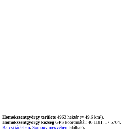
Homokszentgyörgy területe
4963 hektár (= 49.6 km²).
Homokszentgyörgy község
GPS koordinátái: 46.1181, 17.5704.
Barcsi járásban
,
Somogy megyében
található.