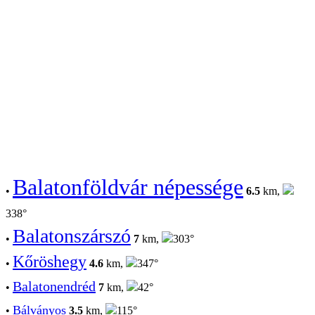
Balatonföldvár népessége
•
6.5
km,
338°
Balatonszárszó
•
7
km,
303°
Kőröshegy
•
4.6
km,
347°
Balatonendréd
•
7
km,
42°
Bálványos
•
3.5
km,
115°