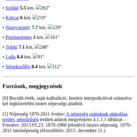
•
Szólád
5.5
km,
262°
•
Kötcse
6
km,
219°
•
Nagycsepely
7.7
km,
229°
•
Pusztaszemes
3
km,
161°
•
Teleki
7.1
km,
248°
•
Lulla
8.4
km,
91°
•
Sérsekszőlős
8.4
km,
112°
Források, megjegyzések
[0] Becsült érték, saját kalkuláció, lineáris interpolációval számolva
két legközelebbi ismert népességi adatból.
[1] Népesség 1870-2011 évekre:
A népesség számának alakulása,
terület, népsűrűség
területi adatok megyénként 4.1.1.1 táblázat –
Frissítve: 2013.05.23. 1870-1960 jelenlévő összes népesség. 1970-
2011 lakónépesség (Hozzáférés: 2015. december 11.)