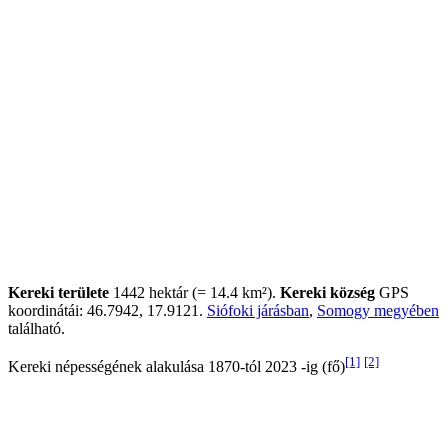
Kereki területe
1442 hektár (= 14.4 km²).
Kereki község
GPS
koordinátái: 46.7942, 17.9121.
Siófoki járásban
,
Somogy megyében
található.
[1]
[2]
Kereki népességének alakulása 1870-tól 2023 -ig (fő)