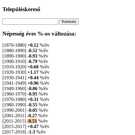
Településkereső
Népesség éves %-os változása:
[1870-1880]
+0.12
%/év
[1880-1890]
-0.52
%/év
[1890-1900]
-0.93
%/év
[1900-1910]
-0.79
%/év
[1910-1920]
+0.68
%/év
[1920-1930]
+1.17
%/év
[1930-1941]
+0.44
%/év
[1941-1949]
+0.96
%/év
[1949-1960]
-0.06
%/év
[1960-1970]
-0.95
%/év
[1970-1980]
+0.31
%/év
[1980-1990]
-0.55
%/év
[1990-2001]
-0.05
%/év
[2001-2011]
-0.27
%/év
[2011-2015]
-0.51
%/év
[2015-2017]
+0.47
%/év
[2017-2018]
-1.3
%/év