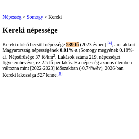
Népesség
>
Somogy
> Kereki
Kereki népessége
[4]
Kereki utolsó becsült népessége
539 fő
(2023 évben)
, ami akkori
Magyarország népességének
0.01%-a
(Somogy megyének 0.18%-
2
a). Népsűrűsége 37 fő/km
. Lakások száma 219, népességet
figyelembevéve, ez 2.5 fő per lakás. Ha népesség azonos ütemben
változna mint [2022-2023] időszakban (-0.74%/év), 2026-ban
[0]
Kereki lakossága
527
lenne.