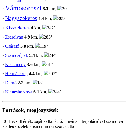
Vámosoroszi
•
6.3
km,
20°
Nagyszekeres
•
4.4
km,
309°
Kisszekeres
•
4
km,
342°
•
Zsarolyán
4.9
km,
283°
•
Császló
5.8
km,
119°
•
Szamosújlak
5.4
km,
244°
•
Kisnamény
3.6
km,
61°
•
Hermánszeg
4.4
km,
207°
•
Darnó
2.2
km,
18°
•
Nemesborzova
6.1
km,
344°
Források, megjegyzések
[0] Becsült érték, saját kalkuláció, lineáris interpolációval számolva
két legközelebbi ismert népességi adatból.