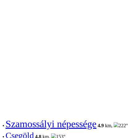
Szamossályi népessége
•
4.9
km,
222°
Csegöld
•
4.8
km,
153°