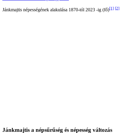
[1]
[2]
Jánkmajtis népességének alakulása 1870-tól 2023 -ig (fő)
Jánkmajtis a népsűrűség és népesség változás