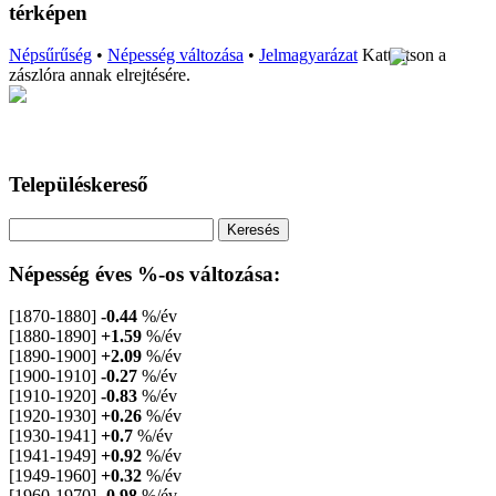
térképen
Népsűrűség
•
Népesség változása
•
Jelmagyarázat
Kattintson a
zászlóra annak elrejtésére.
Településkereső
Népesség éves %-os változása:
[1870-1880]
-0.44
%/év
[1880-1890]
+1.59
%/év
[1890-1900]
+2.09
%/év
[1900-1910]
-0.27
%/év
[1910-1920]
-0.83
%/év
[1920-1930]
+0.26
%/év
[1930-1941]
+0.7
%/év
[1941-1949]
+0.92
%/év
[1949-1960]
+0.32
%/év
[1960-1970]
-0.98
%/év