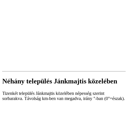
Néhány település Jánkmajtis közelében
Tizenkét település Jánkmajtis közelében népesség szerint
sorbarakva. Távolság km-ben van megadva, irány °-ban (0°=észak).