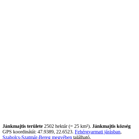
Jánkmajtis területe
2502 hektár (= 25 km²).
Jánkmajtis község
GPS koordinátái: 47.9389, 22.6523.
Fehérgyarmati járásban
,
Szabolcs-Szatmár-Bereg megyében
található.