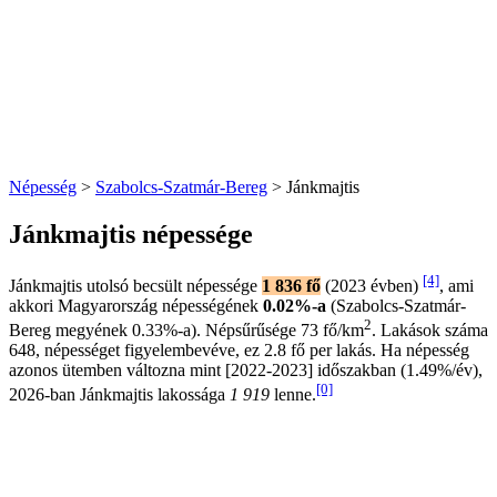
Népesség
>
Szabolcs-Szatmár-Bereg
> Jánkmajtis
Jánkmajtis népessége
[4]
Jánkmajtis utolsó becsült népessége
1 836 fő
(2023 évben)
, ami
akkori Magyarország népességének
0.02%-a
(Szabolcs-Szatmár-
2
Bereg megyének 0.33%-a). Népsűrűsége 73 fő/km
. Lakások száma
648, népességet figyelembevéve, ez 2.8 fő per lakás. Ha népesség
azonos ütemben változna mint [2022-2023] időszakban (1.49%/év),
[0]
2026-ban Jánkmajtis lakossága
1 919
lenne.