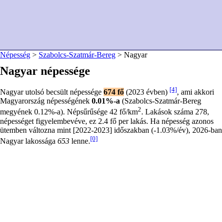
Népesség
>
Szabolcs-Szatmár-Bereg
> Nagyar
Nagyar népessége
[4]
Nagyar utolsó becsült népessége
674 fő
(2023 évben)
, ami akkori
Magyarország népességének
0.01%-a
(Szabolcs-Szatmár-Bereg
2
megyének 0.12%-a). Népsűrűsége 42 fő/km
. Lakások száma 278,
népességet figyelembevéve, ez 2.4 fő per lakás. Ha népesség azonos
ütemben változna mint [2022-2023] időszakban (-1.03%/év), 2026-ban
[0]
Nagyar lakossága
653
lenne.