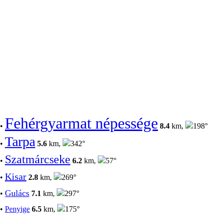
Fehérgyarmat népessége
•
8.4
km,
198°
Tarpa
•
5.6
km,
342°
Szatmárcseke
•
6.2
km,
57°
Kisar
•
2.8
km,
269°
Gulács
•
7.1
km,
297°
•
Penyige
6.5
km,
175°