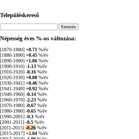
Településkereső
Népesség éves %-os változása:
[1870-1880]
+0.71
%/év
[1880-1890]
+0.45
%/év
[1890-1900]
+1.86
%/év
[1900-1910]
-1.13
%/év
[1910-1920]
-0.16
%/év
[1920-1930]
+0.88
%/év
[1930-1941]
+0.46
%/év
[1941-1949]
+0.92
%/év
[1949-1960]
-0.14
%/év
[1960-1970]
-2.23
%/év
[1970-1980]
-0.67
%/év
[1980-1990]
-0.65
%/év
[1990-2001]
-0.3
%/év
[2001-2011]
-0.5
%/év
[2011-2015]
-0.26
%/év
[2015-2017]
+2.84
%/év
[2017-2018]
-1.96
%/év