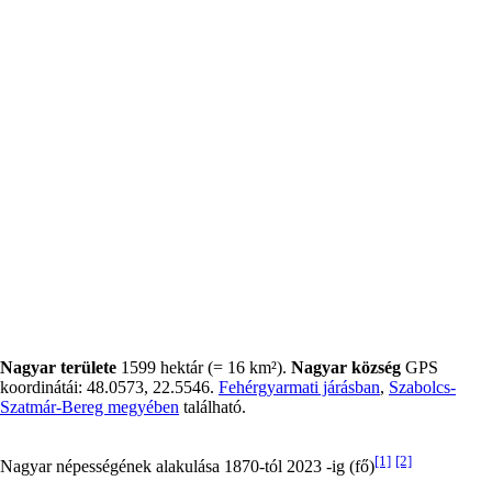
Nagyar területe
1599 hektár (= 16 km²).
Nagyar község
GPS
koordinátái: 48.0573, 22.5546.
Fehérgyarmati járásban
,
Szabolcs-
Szatmár-Bereg megyében
található.
[1]
[2]
Nagyar népességének alakulása 1870-tól 2023 -ig (fő)