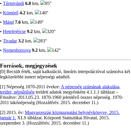
•
Túristvándi
6.8
km,
95°
•
Kömörő
4.2
km,
140°
•
Mánd
7.6
km,
149°
•
Hetefejércse
9.2
km,
320°
•
Tivadar
3.2
km,
283°
•
Nemesborzova
9.2
km,
142°
Források, megjegyzések
[0] Becsült érték, saját kalkuláció, lineáris interpolációval számolva két
legközelebbi ismert népességi adatból.
[1] Népesség 1870-2011 évekre:
A népesség számának alakulása,
terület, népsűrűség
területi adatok megyénként 4.1.1.1 táblázat –
Frissítve: 2013.05.23. 1870-1960 jelenlévő összes népesség. 1970-
2011 lakónépesség (Hozzáférés: 2015. december 11.)
[2] 2015. év:
Magyarország közigazgatási helynévkönyve, 2015.
január 1.
XLS táblázat. Központi Statisztikai Hivatal, 2015.
szeptember 3. (Hozzáférés: 2015. december 11.)