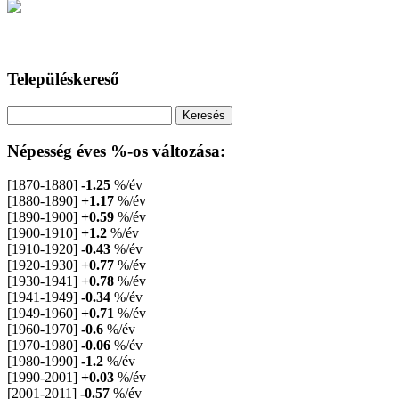
Településkereső
Népesség éves %-os változása:
[1870-1880]
-1.25
%/év
[1880-1890]
+1.17
%/év
[1890-1900]
+0.59
%/év
[1900-1910]
+1.2
%/év
[1910-1920]
-0.43
%/év
[1920-1930]
+0.77
%/év
[1930-1941]
+0.78
%/év
[1941-1949]
-0.34
%/év
[1949-1960]
+0.71
%/év
[1960-1970]
-0.6
%/év
[1970-1980]
-0.06
%/év
[1980-1990]
-1.2
%/év
[1990-2001]
+0.03
%/év
[2001-2011]
-0.57
%/év