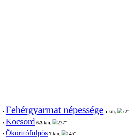
Fehérgyarmat népessége
•
5
km,
72°
Kocsord
•
6.3
km,
237°
Ököritófülpös
•
7
km,
145°