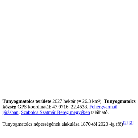
Tunyogmatolcs területe
2627 hektár (= 26.3 km²).
Tunyogmatolcs
község
GPS koordinátái: 47.9716, 22.4538.
Fehérgyarmati
járásban
,
Szabolcs-Szatmár-Bereg megyében
található.
[1]
[2]
Tunyogmatolcs népességének alakulása 1870-tól 2023 -ig (fő)