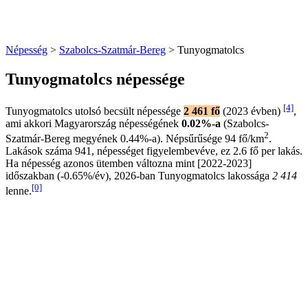
Népesség
>
Szabolcs-Szatmár-Bereg
> Tunyogmatolcs
Tunyogmatolcs népessége
[4]
Tunyogmatolcs utolsó becsült népessége
2 461 fő
(2023 évben)
,
ami akkori Magyarország népességének
0.02%-a
(Szabolcs-
2
Szatmár-Bereg megyének 0.44%-a). Népsűrűsége 94 fő/km
.
Lakások száma 941, népességet figyelembevéve, ez 2.6 fő per lakás.
Ha népesség azonos ütemben változna mint [2022-2023]
időszakban (-0.65%/év), 2026-ban Tunyogmatolcs lakossága
2 414
[0]
lenne.