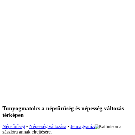
Tunyogmatolcs a népsűrűség és népesség változás
térképen
Népsűrűség
•
Népesség változása
•
Jelmagyarázat
Kattintson a
zászlóra annak elrejtésére.