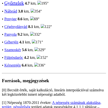
Győrtelek
•
4.7
km,
195°
Nábrád
•
3.8
km,
354°
•
Penyige
8.6
km,
69°
•
Cégénydányád
8.1
km,
122°
•
Panyola
9.2
km,
332°
•
Géberjén
4.1
km,
171°
•
Szamoskér
5.6
km,
329°
•
Fülpösdaróc
4.2
km,
152°
•
Kérsemjén
6.4
km,
336°
Források, megjegyzések
[0] Becsült érték, saját kalkuláció, lineáris interpolációval számolva
két legközelebbi ismert népességi adatból.
[1] Népesség 1870-2011 évekre:
A népesség számának alakulása,
terület, népsűrűség
területi adatok megyénként 4.1.1.1 táblázat –