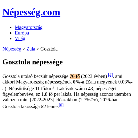
Népesség.com
Magyarország
Európa
Világ
Népesség
>
Zala
> Gosztola
Gosztola népessége
[4]
Gosztola utolsó becsült népessége
76 fő
(2023 évben)
, ami
akkori Magyarország népességének
0%-a
(Zala megyének 0.03%-
2
a). Népsűrűsége 11 fő/km
. Lakások száma 43, népességet
figyelembevéve, ez 1.8 fő per lakás. Ha népesség azonos ütemben
változna mint [2022-2023] időszakban (2.7%/év), 2026-ban
[0]
Gosztola lakossága
82
lenne.