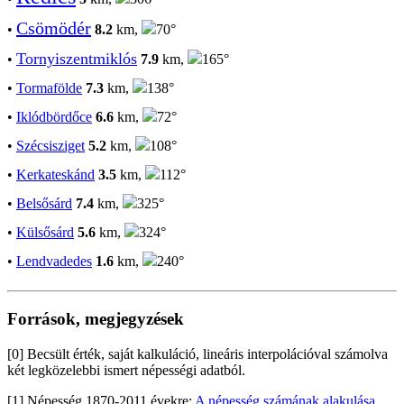
Csömödér
•
8.2
km,
70°
Tornyiszentmiklós
•
7.9
km,
165°
•
Tormafölde
7.3
km,
138°
•
Iklódbördőce
6.6
km,
72°
•
Szécsisziget
5.2
km,
108°
•
Kerkateskánd
3.5
km,
112°
•
Belsősárd
7.4
km,
325°
•
Külsősárd
5.6
km,
324°
•
Lendvadedes
1.6
km,
240°
Források, megjegyzések
[0] Becsült érték, saját kalkuláció, lineáris interpolációval számolva
két legközelebbi ismert népességi adatból.
[1] Népesség 1870-2011 évekre:
A népesség számának alakulása,