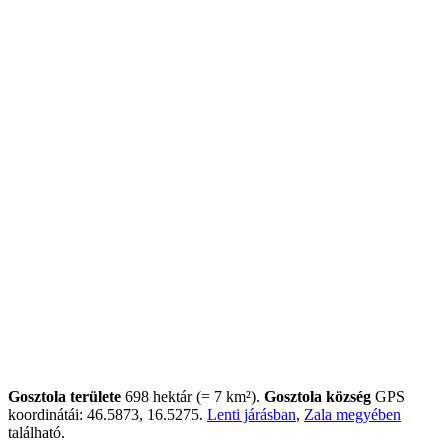
Gosztola területe
698 hektár (= 7 km²).
Gosztola község
GPS
koordinátái: 46.5873, 16.5275.
Lenti járásban
,
Zala megyében
található.