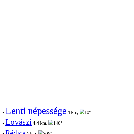
Lenti népessége
•
4
km,
10°
Lovászi
•
4.4
km,
148°
Rédics
•
5
km,
306°