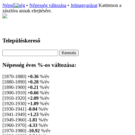
Népsűrűség
•
Népesség változása
•
Jelmagyarázat
Kattintson a
zászlóra annak elrejtésére.
Településkereső
Népesség éves %-os változása:
[1870-1880]
+0.36
%/év
[1880-1890]
+0.28
%/év
[1890-1900]
+0.21
%/év
[1900-1910]
+0.66
%/év
[1910-1920]
+2.09
%/év
[1920-1930]
+1.09
%/év
[1930-1941]
-0.04
%/év
[1941-1949]
+1.23
%/év
[1949-1960]
-1.81
%/év
[1960-1970]
-4.33
%/év
[1970-1980]
-10.92
%/év