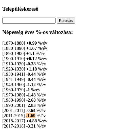
Településkereső
Népesség éves %-os változása:
[1870-1880]
+0.99
%/év
[1880-1890]
+1.67
%/év
[1890-1900]
+1.1
%/év
[1900-1910]
+0.12
%/év
[1910-1920]
-0.38
%/év
[1920-1930]
+1.18
%/év
[1930-1941]
-0.44
%/év
[1941-1949]
-0.44
%/év
[1949-1960]
-1.12
%/év
[1960-1970]
-1
%/év
[1970-1980]
-1.48
%/év
[1980-1990]
-2.68
%/év
[1990-2001]
-2.83
%/év
[2001-2011]
-0.64
%/év
[2011-2015]
-1.69
%/év
[2015-2017]
+4.88
%/év
[2017-2018]
-3.21
%/év