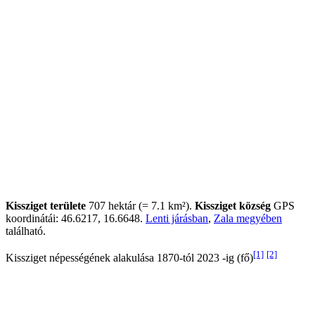
Kissziget területe
707 hektár (= 7.1 km²).
Kissziget község
GPS
koordinátái: 46.6217, 16.6648.
Lenti járásban
,
Zala megyében
található.
[1]
[2]
Kissziget népességének alakulása 1870-tól 2023 -ig (fő)