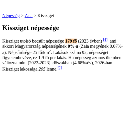
Népesség
>
Zala
> Kissziget
Kissziget népessége
[4]
Kissziget utolsó becsült népessége
179 fő
(2023 évben)
, ami
akkori Magyarország népességének
0%-a
(Zala megyének 0.07%-
2
a). Népsűrűsége 25 fő/km
. Lakások száma 92, népességet
figyelembevéve, ez 1.9 fő per lakás. Ha népesség azonos ütemben
változna mint [2022-2023] időszakban (4.68%/év), 2026-ban
[0]
Kissziget lakossága
205
lenne.