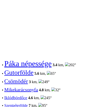
Páka népessége
•
3.4
km,
202°
Gutorfölde
•
5.6
km,
65°
Csömödér
•
3
km,
249°
Mikekarácsonyfa
•
4.8
km,
32°
Iklódbördőce
•
4.6
km,
245°
•
Szentpéterfölde
7
km,
95°