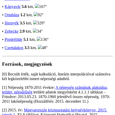
•
Kányavár
5.6
km,
167°
•
Ortaháza
1.2
km,
92°
•
Hernyék
3.5
km,
329°
•
Zebecke
2.9
km,
34°
•
Pördefölde
5.1
km,
136°
•
Csertalakos
3.5
km,
48°
Források, megjegyzések
[0] Becsült érték, saját kalkuláció, lineáris interpolációval számolva
két legközelebbi ismert népességi adatból.
[1] Népesség 1870-2011 évekre:
A népesség számának alakulása,
terület, népsűrűség
területi adatok megyénként 4.1.1.1 táblázat –
Frissítve: 2013.05.23. 1870-1960 jelenlévő összes népesség. 1970-
2011 lakónépesség (Hozzáférés: 2015. december 11.)
[2] 2015. év:
Magyarország közigazgatási helynévkönyve, 2015.
január 1.
XLS táblázat. Központi Statisztikai Hivatal, 2015.