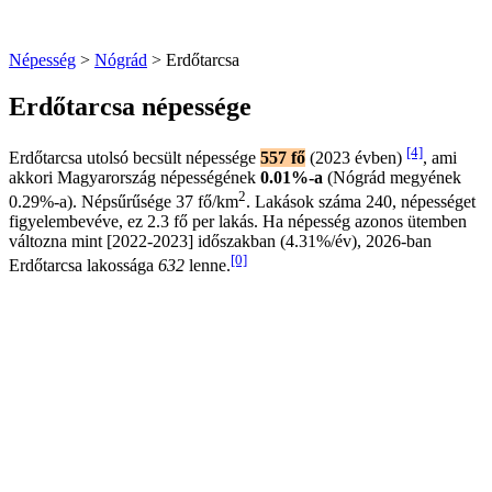
Népesség
>
Nógrád
> Erdőtarcsa
Erdőtarcsa népessége
[4]
Erdőtarcsa utolsó becsült népessége
557 fő
(2023 évben)
, ami
akkori Magyarország népességének
0.01%-a
(Nógrád megyének
2
0.29%-a). Népsűrűsége 37 fő/km
. Lakások száma 240, népességet
figyelembevéve, ez 2.3 fő per lakás. Ha népesség azonos ütemben
változna mint [2022-2023] időszakban (4.31%/év), 2026-ban
[0]
Erdőtarcsa lakossága
632
lenne.