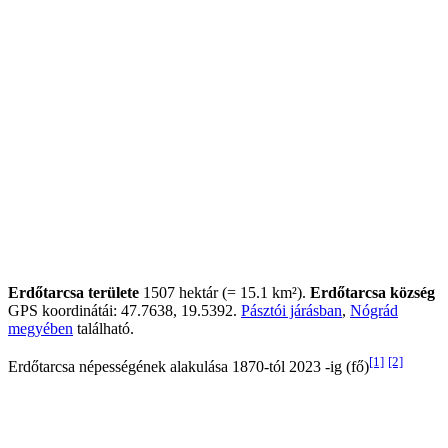
Erdőtarcsa területe
1507 hektár (= 15.1 km²).
Erdőtarcsa község
GPS koordinátái: 47.7638, 19.5392.
Pásztói járásban
,
Nógrád
megyében
található.
[1]
[2]
Erdőtarcsa népességének alakulása 1870-tól 2023 -ig (fő)