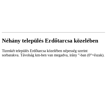
Néhány település Erdőtarcsa közelében
Tizenkét település Erdőtarcsa közelében népesség szerint
sorbarakva. Távolság km-ben van megadva, irány °-ban (0°=észak).