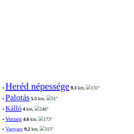
Heréd népessége
•
9.3
km,
131°
Palotás
•
5.5
km,
51°
Kálló
•
4
km,
246°
Verseg
•
4.6
km,
173°
Vanyarc
•
9.2
km,
315°