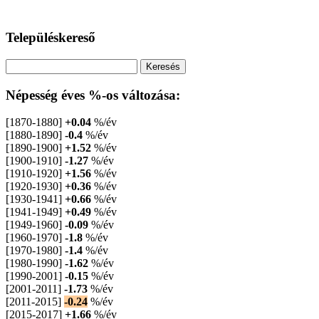
Településkereső
Népesség éves %-os változása:
[1870-1880]
+0.04
%/év
[1880-1890]
-0.4
%/év
[1890-1900]
+1.52
%/év
[1900-1910]
-1.27
%/év
[1910-1920]
+1.56
%/év
[1920-1930]
+0.36
%/év
[1930-1941]
+0.66
%/év
[1941-1949]
+0.49
%/év
[1949-1960]
-0.09
%/év
[1960-1970]
-1.8
%/év
[1970-1980]
-1.4
%/év
[1980-1990]
-1.62
%/év
[1990-2001]
-0.15
%/év
[2001-2011]
-1.73
%/év
[2011-2015]
-0.24
%/év
[2015-2017]
+1.66
%/év