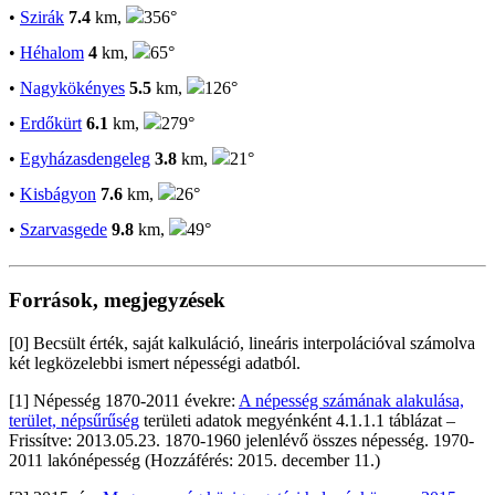
•
Szirák
7.4
km,
356°
•
Héhalom
4
km,
65°
•
Nagykökényes
5.5
km,
126°
•
Erdőkürt
6.1
km,
279°
•
Egyházasdengeleg
3.8
km,
21°
•
Kisbágyon
7.6
km,
26°
•
Szarvasgede
9.8
km,
49°
Források, megjegyzések
[0] Becsült érték, saját kalkuláció, lineáris interpolációval számolva
két legközelebbi ismert népességi adatból.
[1] Népesség 1870-2011 évekre:
A népesség számának alakulása,
terület, népsűrűség
területi adatok megyénként 4.1.1.1 táblázat –
Frissítve: 2013.05.23. 1870-1960 jelenlévő összes népesség. 1970-
2011 lakónépesség (Hozzáférés: 2015. december 11.)