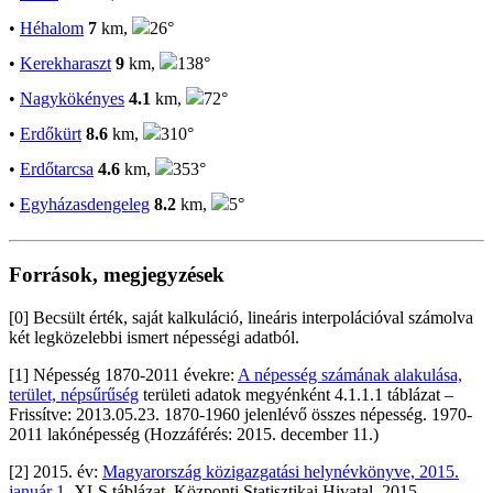
•
Héhalom
7
km,
26°
•
Kerekharaszt
9
km,
138°
•
Nagykökényes
4.1
km,
72°
•
Erdőkürt
8.6
km,
310°
•
Erdőtarcsa
4.6
km,
353°
•
Egyházasdengeleg
8.2
km,
5°
Források, megjegyzések
[0] Becsült érték, saját kalkuláció, lineáris interpolációval számolva
két legközelebbi ismert népességi adatból.
[1] Népesség 1870-2011 évekre:
A népesség számának alakulása,
terület, népsűrűség
területi adatok megyénként 4.1.1.1 táblázat –
Frissítve: 2013.05.23. 1870-1960 jelenlévő összes népesség. 1970-
2011 lakónépesség (Hozzáférés: 2015. december 11.)
[2] 2015. év:
Magyarország közigazgatási helynévkönyve, 2015.
január 1.
XLS táblázat. Központi Statisztikai Hivatal, 2015.