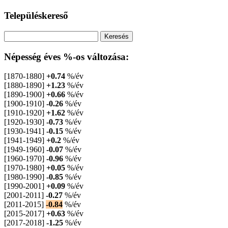
Településkereső
Népesség éves %-os változása:
[1870-1880]
+0.74
%/év
[1880-1890]
+1.23
%/év
[1890-1900]
+0.66
%/év
[1900-1910]
-0.26
%/év
[1910-1920]
+1.62
%/év
[1920-1930]
-0.73
%/év
[1930-1941]
-0.15
%/év
[1941-1949]
+0.2
%/év
[1949-1960]
-0.07
%/év
[1960-1970]
-0.96
%/év
[1970-1980]
+0.05
%/év
[1980-1990]
-0.85
%/év
[1990-2001]
+0.09
%/év
[2001-2011]
-0.27
%/év
[2011-2015]
-0.84
%/év
[2015-2017]
+0.63
%/év
[2017-2018]
-1.25
%/év