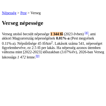
Népesség
>
Pest
> Verseg
Verseg népessége
[4]
Verseg utolsó becsült népessége
1 344 fő
(2023 évben)
, ami
akkori Magyarország népességének
0.01%-a
(Pest megyének
2
0.11%-a). Népsűrűsége 45 fő/km
. Lakások száma 541, népességet
figyelembevéve, ez 2.5 fő per lakás. Ha népesség azonos ütemben
változna mint [2022-2023] időszakban (3.07%/év), 2026-ban Verseg
[0]
lakossága
1 472
lenne.