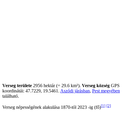
Verseg területe
2956 hektár (= 29.6 km²).
Verseg község
GPS
koordinátái: 47.7229, 19.5461.
Aszódi járásban
,
Pest megyében
található.
[1]
[2]
Verseg népességének alakulása 1870-tól 2023 -ig (fő)