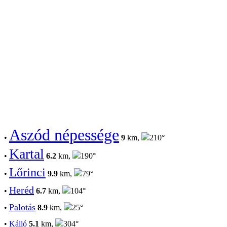
Aszód népessége
•
9
km,
210°
Kartal
•
6.2
km,
190°
Lőrinci
•
9.9
km,
79°
Heréd
•
6.7
km,
104°
Palotás
•
8.9
km,
25°
•
Kálló
5.1
km,
304°