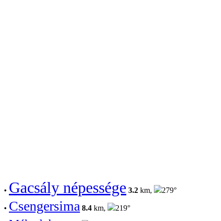
Gacsály népessége
•
3.2
km,
279°
Csengersima
•
8.4
km,
219°