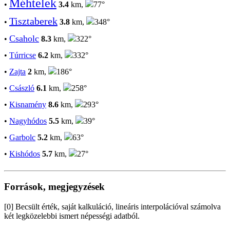
Méhtelek
•
3.4
km,
77°
Tisztaberek
•
3.8
km,
348°
Csaholc
•
8.3
km,
322°
•
Túrricse
6.2
km,
332°
•
Zajta
2
km,
186°
•
Császló
6.1
km,
258°
•
Kisnamény
8.6
km,
293°
•
Nagyhódos
5.5
km,
39°
•
Garbolc
5.2
km,
63°
•
Kishódos
5.7
km,
27°
Források, megjegyzések
[0] Becsült érték, saját kalkuláció, lineáris interpolációval számolva
két legközelebbi ismert népességi adatból.