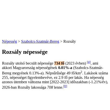
Népesség
>
Szabolcs-Szatmár-Bereg
> Rozsály
Rozsály népessége
[4]
Rozsály utolsó becsült népessége
734 fő
(2023 évben)
, ami
akkori Magyarország népességének
0.01%-a
(Szabolcs-Szatmár-
2
Bereg megyének 0.13%-a). Népsűrűsége 49 fő/km
. Lakások száma
255, népességet figyelembevéve, ez 2.9 fő per lakás. Ha népesség
azonos ütemben változna mint [2022-2023] időszakban (-1.21%/év),
[0]
2026-ban Rozsály lakossága
708
lenne.