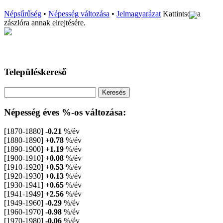
Népsűrűség
•
Népesség változása
•
Jelmagyarázat
Kattintson a
zászlóra annak elrejtésére.
Településkereső
Népesség éves %-os változása:
[1870-1880]
-0.21
%/év
[1880-1890]
+0.78
%/év
[1890-1900]
+1.19
%/év
[1900-1910]
+0.08
%/év
[1910-1920]
+0.53
%/év
[1920-1930]
+0.13
%/év
[1930-1941]
+0.65
%/év
[1941-1949]
+2.56
%/év
[1949-1960]
-0.29
%/év
[1960-1970]
-0.98
%/év
[1970-1980]
-0.06
%/év