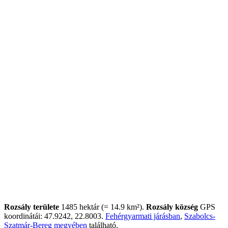
Rozsály területe
1485 hektár (= 14.9 km²).
Rozsály község
GPS
koordinátái: 47.9242, 22.8003.
Fehérgyarmati járásban
,
Szabolcs-
Szatmár-Bereg megyében
található.