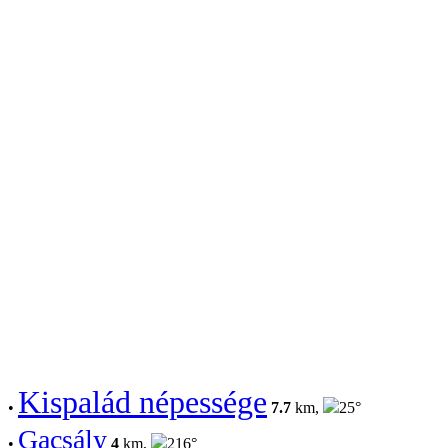
Kispalád népessége
•
7.7
km,
25°
Gacsály
•
4
km,
216°