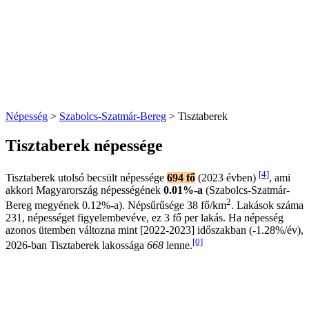
Népesség
>
Szabolcs-Szatmár-Bereg
> Tisztaberek
Tisztaberek népessége
[4]
Tisztaberek utolsó becsült népessége
694 fő
(2023 évben)
, ami
akkori Magyarország népességének
0.01%-a
(Szabolcs-Szatmár-
2
Bereg megyének 0.12%-a). Népsűrűsége 38 fő/km
. Lakások száma
231, népességet figyelembevéve, ez 3 fő per lakás. Ha népesség
azonos ütemben változna mint [2022-2023] időszakban (-1.28%/év),
[0]
2026-ban Tisztaberek lakossága
668
lenne.