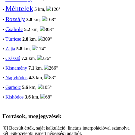
Méhtelek
•
5
km,
126°
Rozsály
•
3.8
km,
168°
Csaholc
•
5.2
km,
303°
•
Túrricse
2.8
km,
309°
•
Zajta
5.8
km,
174°
•
Császló
7.2
km,
226°
•
Kisnamény
7.1
km,
266°
•
Nagyhódos
4.3
km,
83°
•
Garbolc
5.6
km,
105°
•
Kishódos
3.6
km,
68°
Források, megjegyzések
[0] Becsült érték, saját kalkuláció, lineáris interpolációval számolva
két legközelebbi ismert népességi adatból.