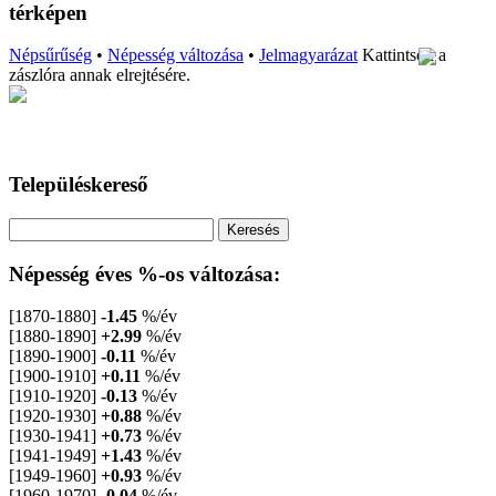
térképen
Népsűrűség
•
Népesség változása
•
Jelmagyarázat
Kattintson a
zászlóra annak elrejtésére.
Településkereső
Népesség éves %-os változása:
[1870-1880]
-1.45
%/év
[1880-1890]
+2.99
%/év
[1890-1900]
-0.11
%/év
[1900-1910]
+0.11
%/év
[1910-1920]
-0.13
%/év
[1920-1930]
+0.88
%/év
[1930-1941]
+0.73
%/év
[1941-1949]
+1.43
%/év
[1949-1960]
+0.93
%/év
[1960-1970]
-0.04
%/év