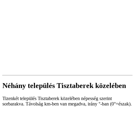
Néhány település Tisztaberek közelében
Tizenkét település Tisztaberek közelében népesség szerint
sorbarakva. Távolság km-ben van megadva, irány °-ban (0°=észak).