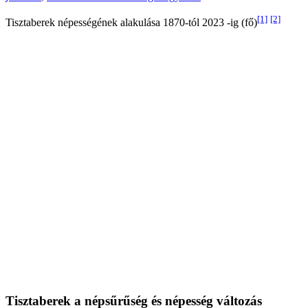
[1]
[2]
Tisztaberek népességének alakulása 1870-tól 2023 -ig (fő)
Tisztaberek a népsűrűség és népesség változás