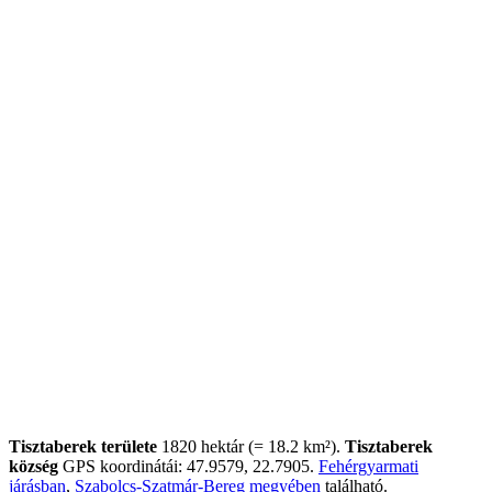
Tisztaberek területe
1820 hektár (= 18.2 km²).
Tisztaberek
község
GPS koordinátái: 47.9579, 22.7905.
Fehérgyarmati
járásban
,
Szabolcs-Szatmár-Bereg megyében
található.