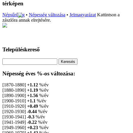
térképen
Népsűrűség
•
Népesség változása
•
Jelmagyarázat
Kattintson a
zászlóra annak elrejtésére.
Településkereső
Népesség éves %-os változása:
[1870-1880]
+1.12
%/év
[1880-1890]
+1.19
%/év
[1890-1900]
+1.56
%/év
[1900-1910]
+1.1
%/év
[1910-1920]
+0.49
%/év
[1920-1930]
-0.44
%/év
[1930-1941]
-0.3
%/év
[1941-1949]
-0.22
%/év
[1949-1960]
+0.23
%/év
[1960-1970]
+1.42
%/év