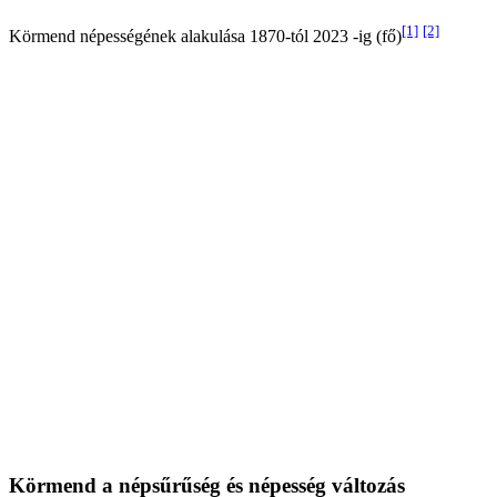
[1]
[2]
Körmend népességének alakulása 1870-tól 2023 -ig (fő)
Körmend a népsűrűség és népesség változás