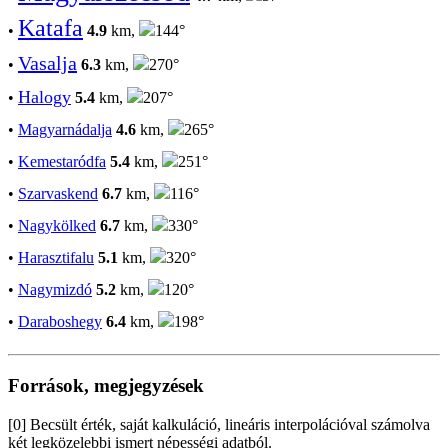
Katafa
•
4.9
km,
144°
Vasalja
•
6.3
km,
270°
Halogy
•
5.4
km,
207°
•
Magyarnádalja
4.6
km,
265°
•
Kemestaródfa
5.4
km,
251°
•
Szarvaskend
6.7
km,
116°
•
Nagykölked
6.7
km,
330°
•
Harasztifalu
5.1
km,
320°
•
Nagymizdó
5.2
km,
120°
•
Daraboshegy
6.4
km,
198°
Források, megjegyzések
[0] Becsült érték, saját kalkuláció, lineáris interpolációval számolva
két legközelebbi ismert népességi adatból.