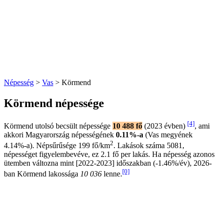
Népesség
>
Vas
> Körmend
Körmend népessége
[4]
Körmend utolsó becsült népessége
10 488 fő
(2023 évben)
, ami
akkori Magyarország népességének
0.11%-a
(Vas megyének
2
4.14%-a). Népsűrűsége 199 fő/km
. Lakások száma 5081,
népességet figyelembevéve, ez 2.1 fő per lakás. Ha népesség azonos
ütemben változna mint [2022-2023] időszakban (-1.46%/év), 2026-
[0]
ban Körmend lakossága
10 036
lenne.