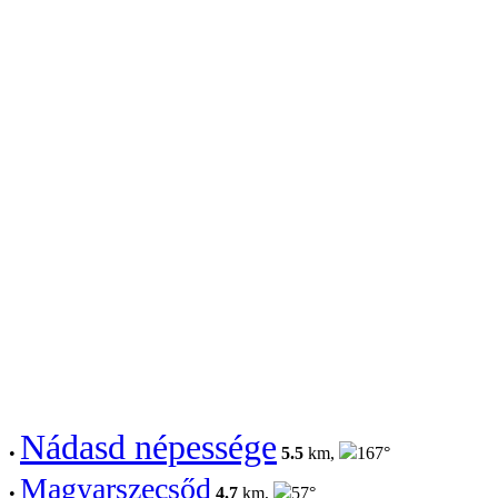
Nádasd népessége
•
5.5
km,
167°
Magyarszecsőd
•
4.7
km,
57°