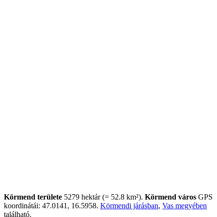
Körmend területe
5279 hektár (= 52.8 km²).
Körmend város
GPS
koordinátái: 47.0141, 16.5958.
Körmendi járásban
,
Vas megyében
található.