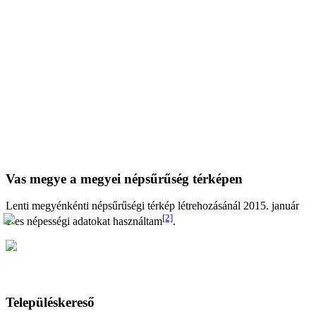
Vas megye a megyei népsűrűség térképen
Lenti megyénkénti népsűrűségi térkép létrehozásánál 2015. január
[2]
1-es népességi adatokat használtam
.
Településkereső