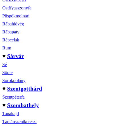
Ostffyasszonyfa
Püspökmolnári
Rábahídvég
Rábapaty
Répcelak
Rum
♥
Sárvár
Sé
Söpte
Sorokpolány
♥
Szentgotthárd
Szentpéterfa
♥
Szombathely
Tanakajd
Táplánszentkereszt