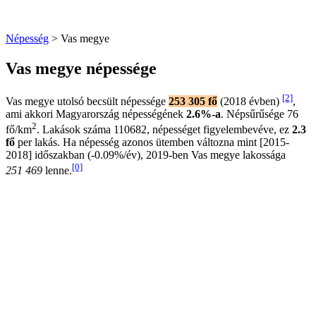
Népesség
> Vas megye
Vas megye népessége
[2]
Vas megye utolsó becsült népessége
253 305 fő
(2018 évben)
,
ami akkori Magyarország népességének
2.6%-a
. Népsűrűsége 76
2
fő/km
. Lakások száma 110682, népességet figyelembevéve, ez
2.3
fő
per lakás. Ha népesség azonos ütemben változna mint [2015-
2018] időszakban (-0.09%/év), 2019-ben Vas megye lakossága
[0]
251 469
lenne.