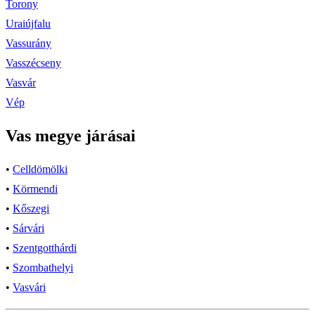
Torony
Uraiújfalu
Vassurány
Vasszécseny
Vasvár
Vép
Vas megye járásai
•
Celldömölki
•
Körmendi
•
Kőszegi
•
Sárvári
•
Szentgotthárdi
•
Szombathelyi
•
Vasvári