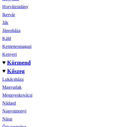
Horvátzsidány
Ikervár
Ják
Jánosháza
Káld
Kemenesmagasi
Kenyeri
♥
Körmend
♥
Kőszeg
Lukácsháza
Magyarlak
Meggyeskovácsi
Nádasd
Nagysimonyi
Nárai
Őriszentpéter