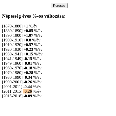
Népesség éves %-os változása:
[1870-1880]
+1
%/év
[1880-1890]
+0.85
%/év
[1890-1900]
+1.07
%/év
[1900-1910]
+0.8
%/év
[1910-1920]
+0.57
%/év
[1920-1930]
+0.23
%/év
[1930-1941]
+0.15
%/év
[1941-1949]
-0.15
%/év
[1949-1960]
-0.01
%/év
[1960-1970]
-0.18
%/év
[1970-1980]
+0.28
%/év
[1980-1990]
-0.34
%/év
[1990-2001]
-0.26
%/év
[2001-2011]
-0.44
%/év
[2011-2015]
-0.26
%/év
[2015-2018]
-0.09
%/év