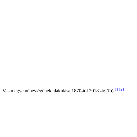
[1]
[2]
Vas megye népességének alakulása 1870-tól 2018 -ig (fő)