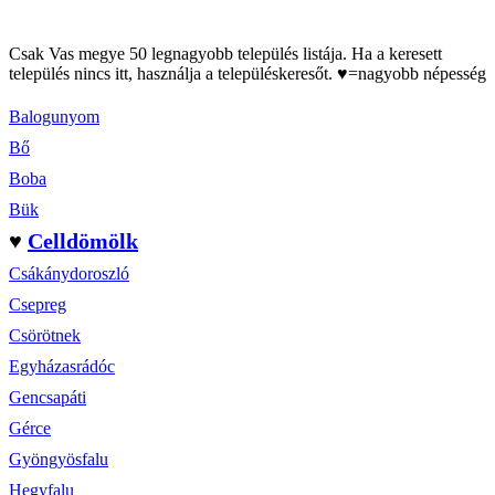
Csak Vas megye 50 legnagyobb település listája. Ha a keresett
település nincs itt, használja a településkeresőt. ♥=nagyobb népesség
Balogunyom
Bő
Boba
Bük
♥
Celldömölk
Csákánydoroszló
Csepreg
Csörötnek
Egyházasrádóc
Gencsapáti
Gérce
Gyöngyösfalu
Hegyfalu