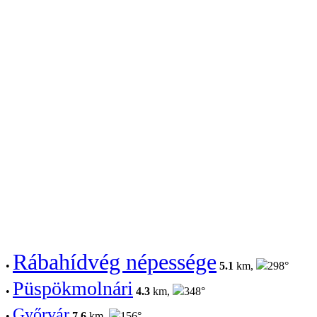
Rábahídvég népessége
•
5.1
km,
298°
Püspökmolnári
•
4.3
km,
348°
Győrvár
•
7.6
km,
156°