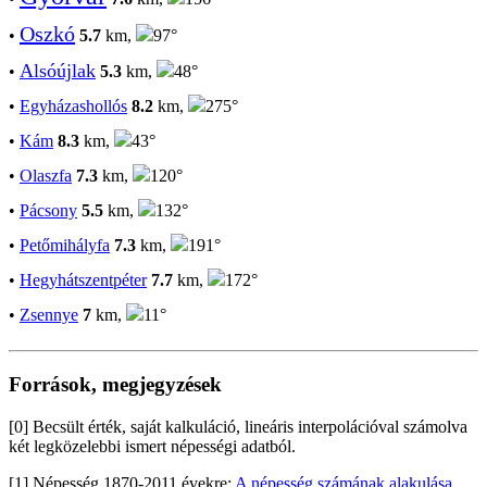
Oszkó
•
5.7
km,
97°
Alsóújlak
•
5.3
km,
48°
•
Egyházashollós
8.2
km,
275°
•
Kám
8.3
km,
43°
•
Olaszfa
7.3
km,
120°
•
Pácsony
5.5
km,
132°
•
Petőmihályfa
7.3
km,
191°
•
Hegyhátszentpéter
7.7
km,
172°
•
Zsennye
7
km,
11°
Források, megjegyzések
[0] Becsült érték, saját kalkuláció, lineáris interpolációval számolva
két legközelebbi ismert népességi adatból.
[1] Népesség 1870-2011 évekre:
A népesség számának alakulása,