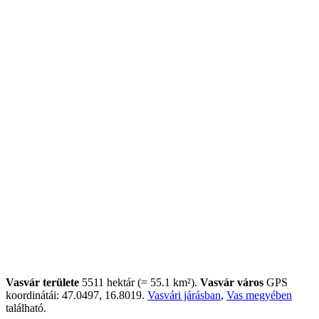
Vasvár területe
5511 hektár (= 55.1 km²).
Vasvár város
GPS
koordinátái: 47.0497, 16.8019.
Vasvári járásban
,
Vas megyében
található.