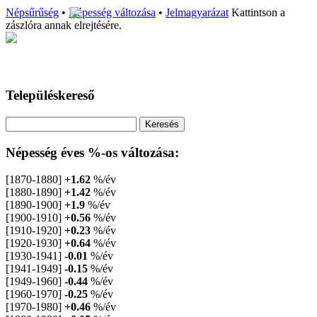
Népsűrűség
•
Népesség változása
•
Jelmagyarázat
Kattintson a
zászlóra annak elrejtésére.
Településkereső
Népesség éves %-os változása:
[1870-1880]
+1.62
%/év
[1880-1890]
+1.42
%/év
[1890-1900]
+1.9
%/év
[1900-1910]
+0.56
%/év
[1910-1920]
+0.23
%/év
[1920-1930]
+0.64
%/év
[1930-1941]
-0.01
%/év
[1941-1949]
-0.15
%/év
[1949-1960]
-0.44
%/év
[1960-1970]
-0.25
%/év
[1970-1980]
+0.46
%/év