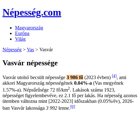
Népesség.com
Magyarország
Európa
Világ
Népesség
>
Vas
> Vasvár
Vasvár népessége
[4]
Vasvár utolsó becsült népessége
3 986 fő
(2023 évben)
, ami
akkori Magyarország népességének
0.04%-a
(Vas megyének
2
1.57%-a). Népsűrűsége 72 fő/km
. Lakások száma 1923,
népességet figyelembevéve, ez 2.1 fő per lakás. Ha népesség azonos
ütemben változna mint [2022-2023] időszakban (0.05%/év), 2026-
[0]
ban Vasvár lakossága
3 992
lenne.