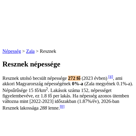
Népesség
>
Zala
> Resznek
Resznek népessége
[4]
Resznek utolsó becsült népessége
272 fő
(2023 évben)
, ami
akkori Magyarország népességének
0%-a
(Zala megyének 0.1%-a).
2
Népsűrűsége 15 fő/km
. Lakások száma 152, népességet
figyelembevéve, ez 1.8 fő per lakás. Ha népesség azonos ütemben
változna mint [2022-2023] időszakban (1.87%/év), 2026-ban
[0]
Resznek lakossága
288
lenne.