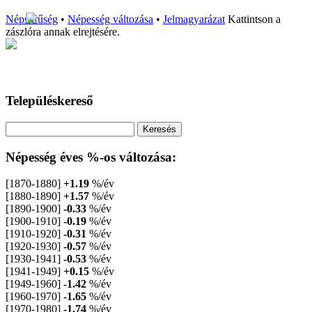
Népsűrűség
•
Népesség változása
•
Jelmagyarázat
Kattintson a
zászlóra annak elrejtésére.
Településkereső
Népesség éves %-os változása:
[1870-1880]
+1.19
%/év
[1880-1890]
+1.57
%/év
[1890-1900]
-0.33
%/év
[1900-1910]
-0.19
%/év
[1910-1920]
-0.31
%/év
[1920-1930]
-0.57
%/év
[1930-1941]
-0.53
%/év
[1941-1949]
+0.15
%/év
[1949-1960]
-1.42
%/év
[1960-1970]
-1.65
%/év
[1970-1980]
-1.74
%/év