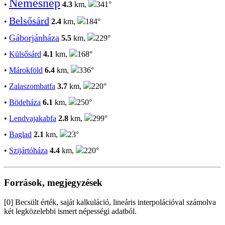
Nemesnép
•
4.3
km,
341°
Belsősárd
•
2.4
km,
184°
Gáborjánháza
•
5.5
km,
229°
•
Külsősárd
4.1
km,
168°
•
Márokföld
6.4
km,
336°
•
Zalaszombatfa
3.7
km,
220°
•
Bödeháza
6.1
km,
250°
•
Lendvajakabfa
2.8
km,
299°
•
Baglad
2.1
km,
23°
•
Szijártóháza
4.4
km,
220°
Források, megjegyzések
[0] Becsült érték, saját kalkuláció, lineáris interpolációval számolva
két legközelebbi ismert népességi adatból.