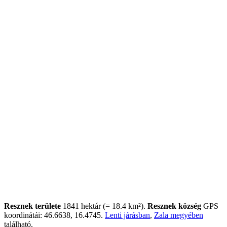
Resznek területe
1841 hektár (= 18.4 km²).
Resznek község
GPS
koordinátái: 46.6638, 16.4745.
Lenti járásban
,
Zala megyében
található.