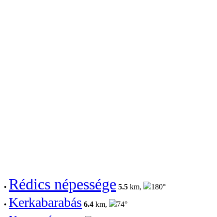
Rédics népessége
•
5.5
km,
180°
Kerkabarabás
•
6.4
km,
74°