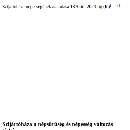
[1]
[2]
Szijártóháza népességének alakulása 1870-tól 2023 -ig (fő)
Szijártóháza a népsűrűség és népesség változás