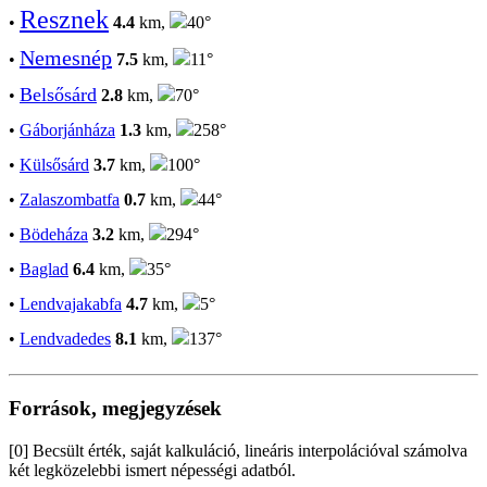
Resznek
•
4.4
km,
40°
Nemesnép
•
7.5
km,
11°
Belsősárd
•
2.8
km,
70°
•
Gáborjánháza
1.3
km,
258°
•
Külsősárd
3.7
km,
100°
•
Zalaszombatfa
0.7
km,
44°
•
Bödeháza
3.2
km,
294°
•
Baglad
6.4
km,
35°
•
Lendvajakabfa
4.7
km,
5°
•
Lendvadedes
8.1
km,
137°
Források, megjegyzések
[0] Becsült érték, saját kalkuláció, lineáris interpolációval számolva
két legközelebbi ismert népességi adatból.