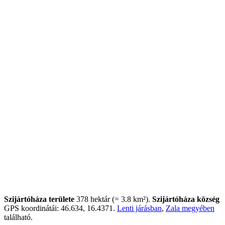
Szijártóháza területe
378 hektár (= 3.8 km²).
Szijártóháza község
GPS koordinátái: 46.634, 16.4371.
Lenti járásban
,
Zala megyében
található.