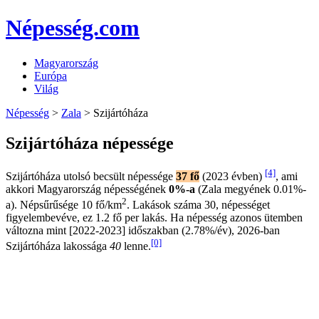
Népesség.com
Magyarország
Európa
Világ
Népesség
>
Zala
> Szijártóháza
Szijártóháza népessége
[4]
Szijártóháza utolsó becsült népessége
37 fő
(2023 évben)
, ami
akkori Magyarország népességének
0%-a
(Zala megyének 0.01%-
2
a). Népsűrűsége 10 fő/km
. Lakások száma 30, népességet
figyelembevéve, ez 1.2 fő per lakás. Ha népesség azonos ütemben
változna mint [2022-2023] időszakban (2.78%/év), 2026-ban
[0]
Szijártóháza lakossága
40
lenne.