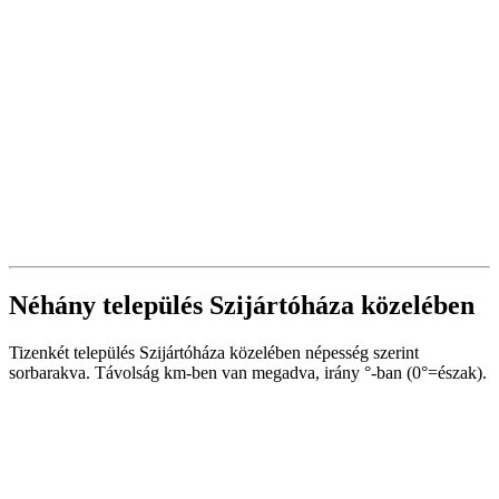
Néhány település Szijártóháza közelében
Tizenkét település Szijártóháza közelében népesség szerint
sorbarakva. Távolság km-ben van megadva, irány °-ban (0°=észak).