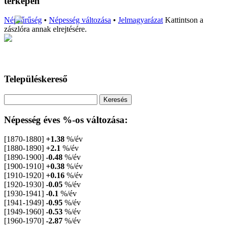
térképen
Népsűrűség
•
Népesség változása
•
Jelmagyarázat
Kattintson a
zászlóra annak elrejtésére.
Településkereső
Népesség éves %-os változása:
[1870-1880]
+1.38
%/év
[1880-1890]
+2.1
%/év
[1890-1900]
-0.48
%/év
[1900-1910]
+0.38
%/év
[1910-1920]
+0.16
%/év
[1920-1930]
-0.05
%/év
[1930-1941]
-0.1
%/év
[1941-1949]
-0.95
%/év
[1949-1960]
-0.53
%/év
[1960-1970]
-2.87
%/év