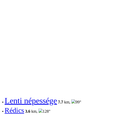
Lenti népessége
•
7.7
km,
99°
Rédics
•
3.6
km,
128°